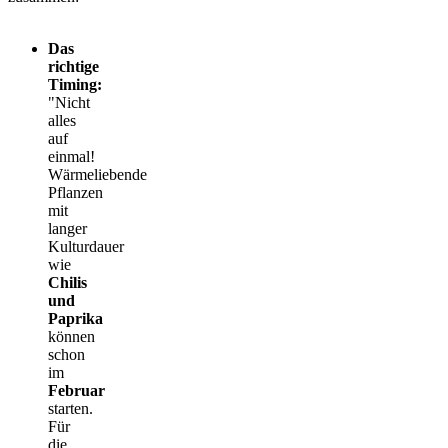
Das
richtige
Timing:
"Nicht
alles
auf
einmal!
Wärmeliebende
Pflanzen
mit
langer
Kulturdauer
wie
Chilis
und
Paprika
können
schon
im
Februar
starten.
Für
die