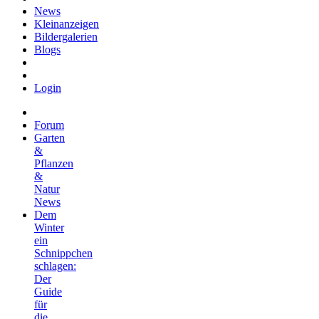
News
Kleinanzeigen
Bildergalerien
Blogs
Login
Forum
Garten
&
Pflanzen
&
Natur
News
Dem
Winter
ein
Schnippchen
schlagen:
Der
Guide
für
die