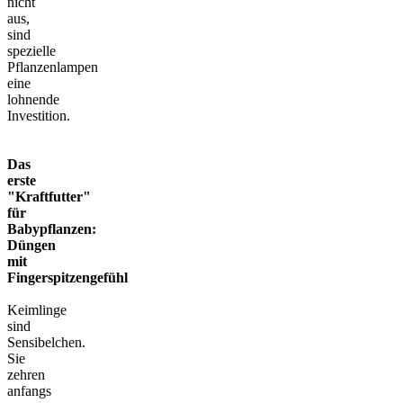
nicht
aus,
sind
spezielle
Pflanzenlampen
eine
lohnende
Investition.
Das
erste
"Kraftfutter"
für
Babypflanzen:
Düngen
mit
Fingerspitzengefühl
Keimlinge
sind
Sensibelchen.
Sie
zehren
anfangs