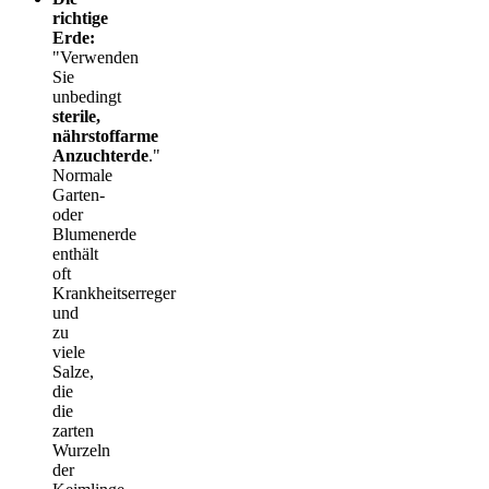
richtige
Erde:
"Verwenden
Sie
unbedingt
sterile,
nährstoffarme
Anzuchterde
."
Normale
Garten-
oder
Blumenerde
enthält
oft
Krankheitserreger
und
zu
viele
Salze,
die
die
zarten
Wurzeln
der