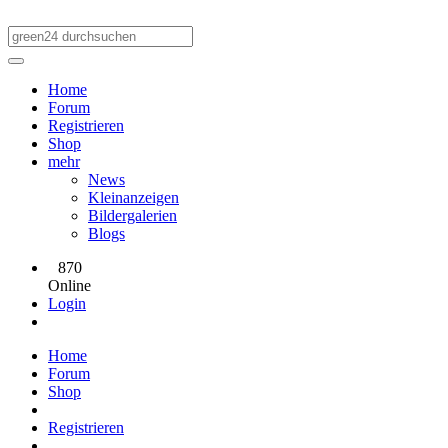
Home
Forum
Registrieren
Shop
mehr
News
Kleinanzeigen
Bildergalerien
Blogs
870
Online
Login
Home
Forum
Shop
Registrieren