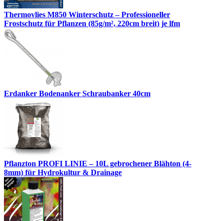
Thermovlies M850 Winterschutz – Professioneller
Frostschutz für Pflanzen (85g/m², 220cm breit) je lfm
Erdanker Bodenanker Schraubanker 40cm
Pflanzton PROFI LINIE – 10L gebrochener Blähton (4-
8mm) für Hydrokultur & Drainage