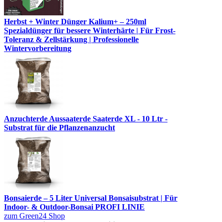
Herbst + Winter Dünger Kalium+ – 250ml
Spezialdünger für bessere Winterhärte | Für Frost-
Toleranz & Zellstärkung | Professionelle
Wintervorbereitung
Anzuchterde Aussaaterde Saaterde XL - 10 Ltr -
Substrat für die Pflanzenanzucht
Bonsaierde – 5 Liter Universal Bonsaisubstrat | Für
Indoor- & Outdoor-Bonsai PROFI LINIE
zum Green24 Shop