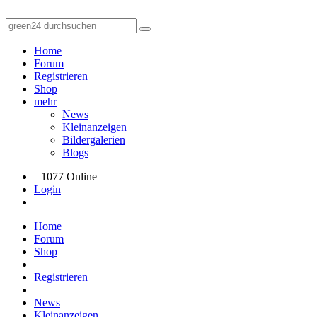
Home
Forum
Registrieren
Shop
mehr
News
Kleinanzeigen
Bildergalerien
Blogs
1077 Online
Login
Home
Forum
Shop
Registrieren
News
Kleinanzeigen