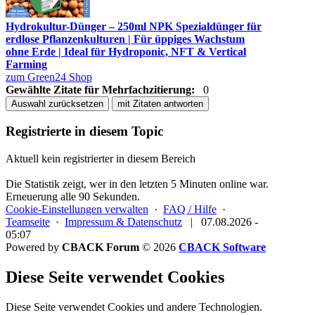
Hydrokultur-Dünger – 250ml NPK Spezialdünger für
erdlose Pflanzenkulturen | Für üppiges Wachstum
ohne Erde | Ideal für Hydroponic, NFT & Vertical
Farming
zum Green24 Shop
Gewählte Zitate für Mehrfachzitierung:
0
Auswahl zurücksetzen
mit Zitaten antworten
Registrierte in diesem Topic
Aktuell kein registrierter in diesem Bereich
Die Statistik zeigt, wer in den letzten 5 Minuten online war.
Erneuerung alle 90 Sekunden.
Cookie-Einstellungen verwalten
·
FAQ / Hilfe
·
Teamseite
·
Impressum & Datenschutz
|
07.08.2026 -
05:07
Powered by
CBACK Forum
© 2026
CBACK Software
Diese Seite verwendet Cookies
Diese Seite verwendet Cookies und andere Technologien.