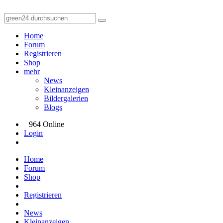
Home
Forum
Registrieren
Shop
mehr
News
Kleinanzeigen
Bildergalerien
Blogs
964 Online
Login
Home
Forum
Shop
Registrieren
News
Kleinanzeigen