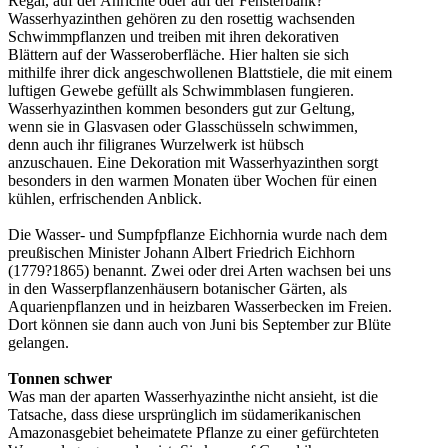
Regal, auf der Anrichte oder auf der Fensterbank?
Wasserhyazinthen gehören zu den rosettig wachsenden
Schwimmpflanzen und treiben mit ihren dekorativen
Blättern auf der Wasseroberfläche. Hier halten sie sich
mithilfe ihrer dick angeschwollenen Blattstiele, die mit einem
luftigen Gewebe gefüllt als Schwimmblasen fungieren.
Wasserhyazinthen kommen besonders gut zur Geltung,
wenn sie in Glasvasen oder Glasschüsseln schwimmen,
denn auch ihr filigranes Wurzelwerk ist hübsch
anzuschauen. Eine Dekoration mit Wasserhyazinthen sorgt
besonders in den warmen Monaten über Wochen für einen
kühlen, erfrischenden Anblick.
Die Wasser- und Sumpfpflanze Eichhornia wurde nach dem
preußischen Minister Johann Albert Friedrich Eichhorn
(1779?1865) benannt. Zwei oder drei Arten wachsen bei uns
in den Wasserpflanzenhäusern botanischer Gärten, als
Aquarienpflanzen und in heizbaren Wasserbecken im Freien.
Dort können sie dann auch von Juni bis September zur Blüte
gelangen.
Tonnen schwer
Was man der aparten Wasserhyazinthe nicht ansieht, ist die
Tatsache, dass diese ursprünglich im südamerikanischen
Amazonasgebiet beheimatete Pflanze zu einer gefürchteten