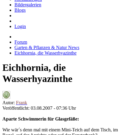
Bildergalerien
Blogs
Login
Forum
Garten & Pflanzen & Natur News
Eichhornia, die Wasserhyazinthe
Eichhornia, die
Wasserhyazinthe
Autor:
Frank
Veröffentlicht: 03.08.2007 - 07:36 Uhr
Aparte Schwimmerin für Glasgefäße:
Wie wär´s denn mal mit einem Mini-Teich auf dem Tisch, im