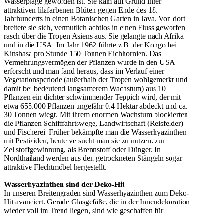
Wasserplage geworden ist. Sie kam auf Grund ihrer
attraktiven lilafarbenen Blüten gegen Ende des 18.
Jahrhunderts in einen Botanischen Garten in Java. Von dort
breitete sie sich, vermutlich achtlos in einen Fluss geworfen,
rasch über die Tropen Asiens aus. Sie gelangte nach Afrika
und in die USA. Im Jahr 1962 führte z.B. der Kongo bei
Kinshasa pro Stunde 150 Tonnen Eichhornien. Das
Vermehrungsvermögen der Pflanzen wurde in den USA
erforscht und man fand heraus, dass im Verlauf einer
Vegetationsperiode (außerhalb der Tropen wohlgemerkt und
damit bei bedeutend langsamerem Wachstum) aus 10
Pflanzen ein dichter schwimmender Teppich wird, der mit
etwa 655.000 Pflanzen ungefähr 0,4 Hektar abdeckt und ca.
30 Tonnen wiegt. Mit ihrem enormen Wachstum blockierten
die Pflanzen Schifffahrtswege, Landwirtschaft (Reisfelder)
und Fischerei. Früher bekämpfte man die Wasserhyazinthen
mit Pestiziden, heute versucht man sie zu nutzen: zur
Zellstoffgewinnung, als Brennstoff oder Dünger. In
Nordthailand werden aus den getrockneten Stängeln sogar
attraktive Flechtmöbel hergestellt.
Wasserhyazinthen sind der Deko-Hit
In unseren Breitengraden sind Wasserhyazinthen zum Deko-
Hit avanciert. Gerade Glasgefäße, die in der Innendekoration
wieder voll im Trend liegen, sind wie geschaffen für