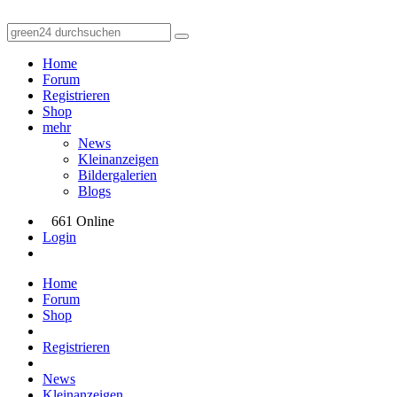
Home
Forum
Registrieren
Shop
mehr
News
Kleinanzeigen
Bildergalerien
Blogs
661 Online
Login
Home
Forum
Shop
Registrieren
News
Kleinanzeigen