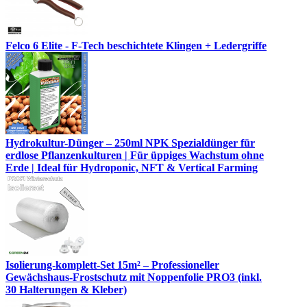
Felco 6 Elite - F-Tech beschichtete Klingen + Ledergriffe
Hydrokultur-Dünger – 250ml NPK Spezialdünger für
erdlose Pflanzenkulturen | Für üppiges Wachstum ohne
Erde | Ideal für Hydroponic, NFT & Vertical Farming
Isolierung-komplett-Set 15m² – Professioneller
Gewächshaus-Frostschutz mit Noppenfolie PRO3 (inkl.
30 Halterungen & Kleber)