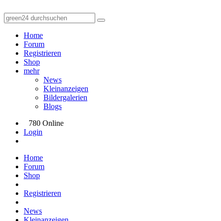
Home
Forum
Registrieren
Shop
mehr
News
Kleinanzeigen
Bildergalerien
Blogs
780 Online
Login
Home
Forum
Shop
Registrieren
News
Kleinanzeigen