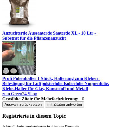
Anzuchterde Aussaaterde Saaterde XL - 10 Ltr -
Substrat für die Pflanzenanzucht
Profi Folienhalter 1 Stück, Halterung zum Kleben -
Befestigung für Luftpolsterfolie Isolierfolie Noppenfolie.
Klebe-Halter für Glas, Kunststoff und Metall
zum Green24 Shop
Gewählte Zitate für Mehrfachzitierung:
0
Auswahl zurücksetzen
mit Zitaten antworten
Registrierte in diesem Topic
Aktuell kein registrierter in diesem Bereich