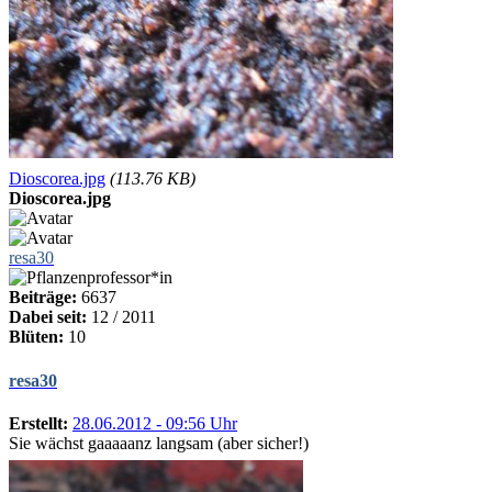
Dioscorea.jpg
(113.76 KB)
Dioscorea.jpg
resa30
Beiträge:
6637
Dabei seit:
12 / 2011
Blüten:
10
resa30
Erstellt:
28.06.2012 - 09:56 Uhr
Sie wächst gaaaaanz langsam (aber sicher!)