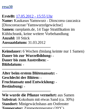
resa30
Erstellt:
17.05.2012 - 15:55 Uhr
Name:
Kaukasus Yamswurz - Dioscorea caucasica
[Dioscoreaceae/ Yamswurzelgewächse]
Samen:
rareplants.de, 14 Tage Stratifikation im
Kühlschrank, keine weitere Vorbehandlung
Anzahl:
10 Stück
Aussaatdatum:
31.03.2012
----------------------------------------
Keimdauer:
6 Wochen (bislang keimte nur 1 Samen)
Dauer bis zur Wurzelbildung:
-
Dauer bis zum Austreiben:
-
Blühdatum:
-
----------------------------------------
Alter beim erstem Blütenansatz:
-
Geschlecht der Blüten:
-
Fruchtansatz und Entwicklung:
-
Bestäubung:
-
----------------------------------------
Wie wurde die Pflanze vermehrt:
aus Samen
Substrat:
Kokohum mit etwas Sand (ca. 30%)
Standort:
Minigewächshaus am Ostfenster
Temperatur:
Zimmertemperatur (20°C)