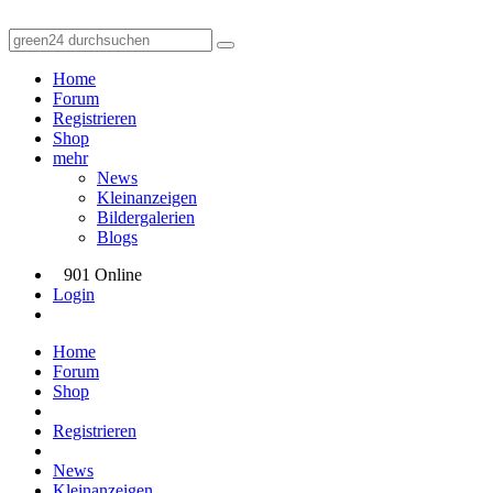
Home
Forum
Registrieren
Shop
mehr
News
Kleinanzeigen
Bildergalerien
Blogs
901 Online
Login
Home
Forum
Shop
Registrieren
News
Kleinanzeigen