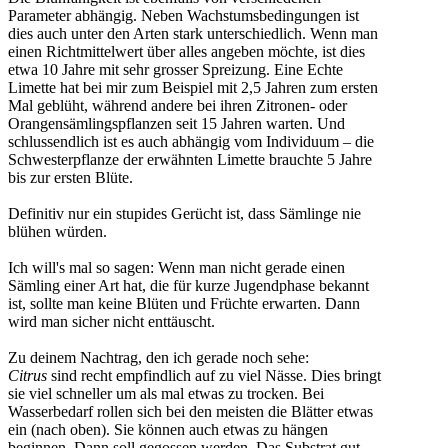
Parameter abhängig. Neben Wachstumsbedingungen ist
dies auch unter den Arten stark unterschiedlich. Wenn man
einen Richtmittelwert über alles angeben möchte, ist dies
etwa 10 Jahre mit sehr grosser Spreizung. Eine Echte
Limette hat bei mir zum Beispiel mit 2,5 Jahren zum ersten
Mal geblüht, während andere bei ihren Zitronen- oder
Orangensämlingspflanzen seit 15 Jahren warten. Und
schlussendlich ist es auch abhängig vom Individuum – die
Schwesterpflanze der erwähnten Limette brauchte 5 Jahre
bis zur ersten Blüte.
Definitiv nur ein stupides Gerücht ist, dass Sämlinge nie
blühen würden.
Ich will's mal so sagen: Wenn man nicht gerade einen
Sämling einer Art hat, die für kurze Jugendphase bekannt
ist, sollte man keine Blüten und Früchte erwarten. Dann
wird man sicher nicht enttäuscht.
Zu deinem Nachtrag, den ich gerade noch sehe:
Citrus
sind recht empfindlich auf zu viel Nässe. Dies bringt
sie viel schneller um als mal etwas zu trocken. Bei
Wasserbedarf rollen sich bei den meisten die Blätter etwas
ein (nach oben). Sie können auch etwas zu hängen
beginnen. Dann soll gegossen werden. Das Substrat gut