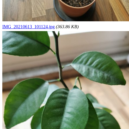
IMG_20210613_101124.jpg
(363.86 KB)