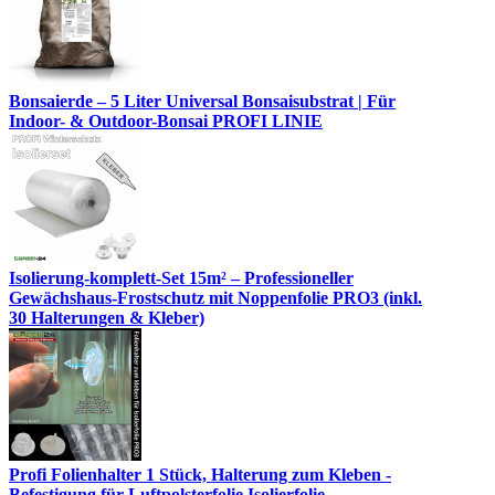
Bonsaierde – 5 Liter Universal Bonsaisubstrat | Für
Indoor- & Outdoor-Bonsai PROFI LINIE
Isolierung-komplett-Set 15m² – Professioneller
Gewächshaus-Frostschutz mit Noppenfolie PRO3 (inkl.
30 Halterungen & Kleber)
Profi Folienhalter 1 Stück, Halterung zum Kleben -
Befestigung für Luftpolsterfolie Isolierfolie