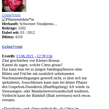
GrüneVroni
Herkunft:
Schweizer Voralpenra…
Beiträge:
3102
Dabei seit:
03 / 2012
Blüten:
4110
GrüneVroni
Erstellt:
13.06.2021 - 12:39 Uhr
Zitat geschrieben von Kleiner-Bonsai
Kannst du sagen, welche Citrus genau?
Das kann man bei so jungen Sämlingspflanzen ohne
Blüten und Früchte mit zusätzlich unbekannten
Wachstumsbedingungen generell nicht, es lässt sich nur
spekulieren. Ausschliessen kann man bei deiner Pflanze
den Grapefruit-Dunstkreis (Blattflügelung). Ich würde zu
Süssorangen- oder Mandarinenverwandtschaft tendieren.
Vielleicht kann der Blattduft (Blatt zerreissen) noch etwas
verraten.
«Dunstkreis» und «Verwandtschaft», da
Citrus
im