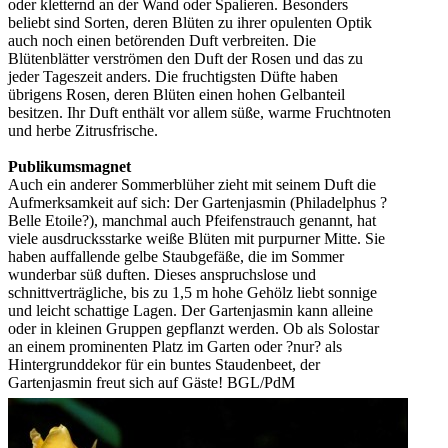
oder kletternd an der Wand oder Spalieren. Besonders
beliebt sind Sorten, deren Blüten zu ihrer opulenten Optik
auch noch einen betörenden Duft verbreiten. Die
Blütenblätter verströmen den Duft der Rosen und das zu
jeder Tageszeit anders. Die fruchtigsten Düfte haben
übrigens Rosen, deren Blüten einen hohen Gelbanteil
besitzen. Ihr Duft enthält vor allem süße, warme Fruchtnoten
und herbe Zitrusfrische.
Publikumsmagnet
Auch ein anderer Sommerblüher zieht mit seinem Duft die
Aufmerksamkeit auf sich: Der Gartenjasmin (Philadelphus ?
Belle Etoile?), manchmal auch Pfeifenstrauch genannt, hat
viele ausdrucksstarke weiße Blüten mit purpurner Mitte. Sie
haben auffallende gelbe Staubgefäße, die im Sommer
wunderbar süß duften. Dieses anspruchslose und
schnittverträgliche, bis zu 1,5 m hohe Gehölz liebt sonnige
und leicht schattige Lagen. Der Gartenjasmin kann alleine
oder in kleinen Gruppen gepflanzt werden. Ob als Solostar
an einem prominenten Platz im Garten oder ?nur? als
Hintergrunddekor für ein buntes Staudenbeet, der
Gartenjasmin freut sich auf Gäste!
BGL/PdM