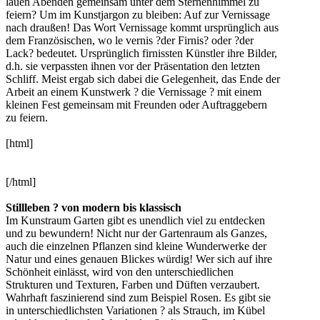
lauen Abenden gemeinsam unter dem Sternenhimmel zu
feiern? Um im Kunstjargon zu bleiben: Auf zur Vernissage
nach draußen! Das Wort Vernissage kommt ursprünglich aus
dem Französischen, wo le vernis ?der Firnis? oder ?der
Lack? bedeutet. Ursprünglich firnissten Künstler ihre Bilder,
d.h. sie verpassten ihnen vor der Präsentation den letzten
Schliff. Meist ergab sich dabei die Gelegenheit, das Ende der
Arbeit an einem Kunstwerk ? die Vernissage ? mit einem
kleinen Fest gemeinsam mit Freunden oder Auftraggebern
zu feiern.
[html]
[/html]
Stillleben ? von modern bis klassisch
Im Kunstraum Garten gibt es unendlich viel zu entdecken
und zu bewundern! Nicht nur der Gartenraum als Ganzes,
auch die einzelnen Pflanzen sind kleine Wunderwerke der
Natur und eines genauen Blickes würdig! Wer sich auf ihre
Schönheit einlässt, wird von den unterschiedlichen
Strukturen und Texturen, Farben und Düften verzaubert.
Wahrhaft faszinierend sind zum Beispiel Rosen. Es gibt sie
in unterschiedlichsten Variationen ? als Strauch, im Kübel