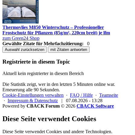
Thermovlies M850 Winterschutz – Professioneller
Frostschutz für Pflanzen (85g/m², 220cm breit) je lfm
zum Green24 Shop
Gewählte Zitate für Mehrfachzitierung:
0
Auswahl zurücksetzen
mit Zitaten antworten
Registrierte in diesem Topic
Aktuell kein registrierter in diesem Bereich
Die Statistik zeigt, wer in den letzten 5 Minuten online war.
Erneuerung alle 90 Sekunden.
Cookie-Einstellungen verwalten
·
FAQ / Hilfe
·
Teamseite
·
Impressum & Datenschutz
|
07.08.2026 - 13:28
Powered by
CBACK Forum
© 2026
CBACK Software
Diese Seite verwendet Cookies
Diese Seite verwendet Cookies und andere Technologien.