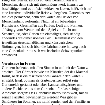
Frage die Geister. Es gibt so viele Definitionen wie
Menschen, denn sich mit einem Kunstwerk intensiv zu
beschäftigen und es auf sich wirken zu lassen, heißt, sich auf
eine kreative, individuelle Reise zu begeben. Gartenbesitzer
tun dies permanent, denn der Garten als Ort der von
Menschenhand geformten Natur ist ein lebendiges
Kunstwerk. Geschaffen aus Farben, Duft und Formen,
abhängig vom Wetter und dem Spiel von Licht und
Schatten, ist jeder Garten ein einmaliges, sich ständig
änderndes dreidimensionales Bild. Beeinflusst von den
jeweiligen gesellschaftlichen und künstlerischen
Strömungen, hat sich über die Jahrhunderte hinweg auch
eine Gartenkultur mit sich wechselnden Schwerpunkten
entwickelt.
Vernissage im Freien
Gärtnern bedeutet, mit allen Sinnen in und mit der Natur zu
arbeiten. Der Gärtner ist wie ein Künstler, der das Material
formt, so dass ein faszinierendes Ganzes ? der Garten ?
entsteht. Egal, ob man als Gartenbesitzer selbst sein
Gartenreich gestaltet oder aber Landschaftsgärtner und
andere Fachleute aus dem Gartenbau für das richtige
Ambiente sorgen: Das Gartenkunstwerk ist es wert, mit all
seinen Facetten bewundert zu werden! Was gibt es
Schöneres im Sommer, als mit Freunden und der Familie an