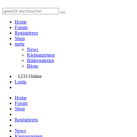
Home
Forum
Registrieren
Shop
mehr
News
Kleinanzeigen
Bildergalerien
Blogs
1233 Online
Login
Home
Forum
Shop
Registrieren
News
Kleinanzeigen