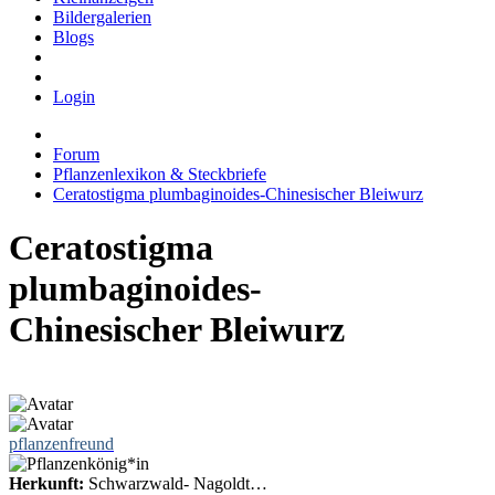
Bildergalerien
Blogs
Login
Forum
Pflanzenlexikon & Steckbriefe
Ceratostigma plumbaginoides-Chinesischer Bleiwurz
Ceratostigma
plumbaginoides-
Chinesischer Bleiwurz
pflanzenfreund
Herkunft:
Schwarzwald- Nagoldt…