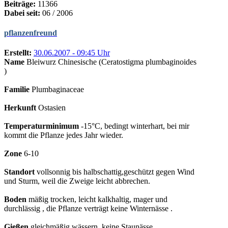
Beiträge:
11366
Dabei seit:
06 / 2006
pflanzenfreund
Erstellt:
30.06.2007 - 09:45 Uhr
Name
Bleiwurz Chinesische (Ceratostigma plumbaginoides
)
Familie
Plumbaginaceae
Herkunft
Ostasien
Temperaturminimum
-15°C, bedingt winterhart, bei mir
kommt die Pflanze jedes Jahr wieder.
Zone
6-10
Standort
vollsonnig bis halbschattig,geschützt gegen Wind
und Sturm, weil die Zweige leicht abbrechen.
Boden
mäßig trocken, leicht kalkhaltig, mager und
durchlässig , die Pflanze verträgt keine Winternässe .
Gießen
gleichmäßig wässern, keine Staunässe.