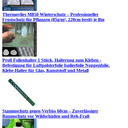
Thermovlies M850 Winterschutz – Professioneller
Frostschutz für Pflanzen (85g/m², 220cm breit) je lfm
Profi Folienhalter 1 Stück, Halterung zum Kleben -
Befestigung für Luftpolsterfolie Isolierfolie Noppenfolie.
Klebe-Halter für Glas, Kunststoff und Metall
Stammschutz gegen Verbiss 60cm – Zuverlässiger
Baumschutz vor Wildschäden und Reh-Fraß