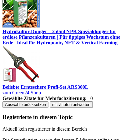
Hydrokultur-Dünger – 250ml NPK Spezialdünger für
erdlose Pflanzenkulturen | Für üppiges Wachstum ohne
Erde | Ideal für Hydroponic, NFT & Vertical Farming
Beliebte Ernteschere Profi-Set ARS300L
zum Green24 Shop
Gewählte Zitate für Mehrfachzitierung:
0
Auswahl zurücksetzen
mit Zitaten antworten
Registrierte in diesem Topic
Aktuell kein registrierter in diesem Bereich