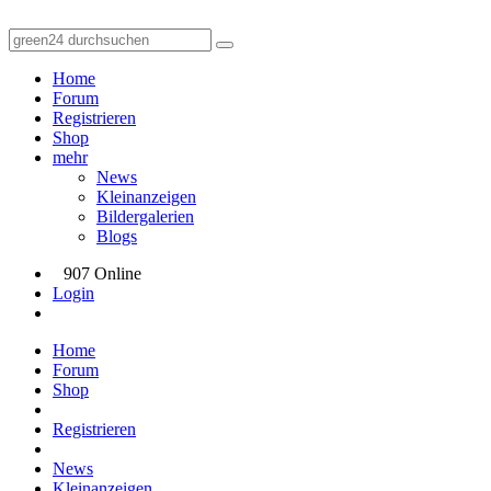
Home
Forum
Registrieren
Shop
mehr
News
Kleinanzeigen
Bildergalerien
Blogs
907 Online
Login
Home
Forum
Shop
Registrieren
News
Kleinanzeigen