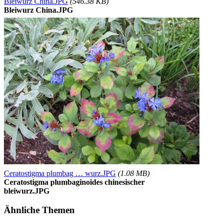
Bleiwurz China.JPG
(546.38 KB)
Bleiwurz China.JPG
Ceratostigma plumbag … wurz.JPG
(1.08 MB)
Ceratostigma plumbaginoides chinesischer
bleiwurz.JPG
Ähnliche Themen