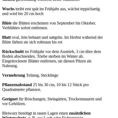
Wuchs
treibt erst spät im Frühjahr aus, wächst teppichartig
und wird bis 20 cm hoch
Blüte
die Blüten erscheinen von September bis Oktober.
Verblühtes sofort entfernen.
Blatt
oval, fein behaart und sattgrün. Im Herbst während der
Blüte färben sie sich rotbraun bis rot
Rückschnitt
im Frühjahr vor dem Austrieb, 3 cm über dem
Boden abschneiden. Triebe sterben im Winter ab.
Eingetrocknete Blätter entfernen, sie dienen Pilzen als
Nahrung.
Vermehrung
Teilung, Stecklinge
Pflanzenabstand
25 bis 30 cm, 10 bis 12 Stück pro
Quadratmeter pflanzen.
Geeignet
für Böschungen, Steingärten, Trockenmauern und
vor Gehölzen.
Bleiwurz benötigt in rauen Lagen einen
zusätzlichen
Winterschutz
, z. B. aus Laub oder Fichtenreisig.