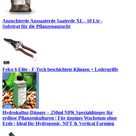
Anzuchterde Aussaaterde Saaterde XL - 10 Ltr -
Substrat für die Pflanzenanzucht
Felco 6 Elite - F-Tech beschichtete Klingen + Ledergriffe
Hydrokultur-Dünger – 250ml NPK Spezialdünger für
erdlose Pflanzenkulturen | Für üppiges Wachstum ohne
Erde | Ideal für Hydroponic, NFT & Vertical Farming