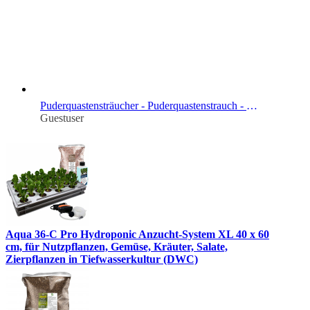
Puderquastensträucher - Puderquastenstrauch - Calliandra
Guestuser
Aqua 36-C Pro Hydroponic Anzucht-System XL 40 x 60
cm, für Nutzpflanzen, Gemüse, Kräuter, Salate,
Zierpflanzen in Tiefwasserkultur (DWC)