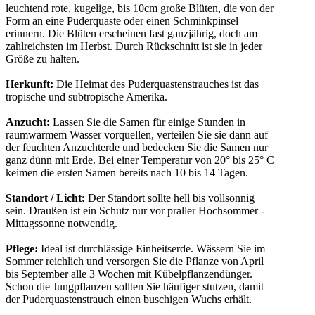
leuchtend rote, kugelige, bis 10cm große Blüten, die von der
Form an eine Puderquaste oder einen Schminkpinsel
erinnern. Die Blüten erscheinen fast ganzjährig, doch am
zahlreichsten im Herbst. Durch Rückschnitt ist sie in jeder
Größe zu halten.
Herkunft:
Die Heimat des Puderquastenstrauches ist das
tropische und subtropische Amerika.
Anzucht:
Lassen Sie die Samen für einige Stunden in
raumwarmem Wasser vorquellen, verteilen Sie sie dann auf
der feuchten Anzuchterde und bedecken Sie die Samen nur
ganz dünn mit Erde. Bei einer Temperatur von 20° bis 25° C
keimen die ersten Samen bereits nach 10 bis 14 Tagen.
Standort / Licht:
Der Standort sollte hell bis vollsonnig
sein. Draußen ist ein Schutz nur vor praller Hochsommer -
Mittagssonne notwendig.
Pflege:
Ideal ist durchlässige Einheitserde. Wässern Sie im
Sommer reichlich und versorgen Sie die Pflanze von April
bis September alle 3 Wochen mit Kübelpflanzendünger.
Schon die Jungpflanzen sollten Sie häufiger stutzen, damit
der Puderquastenstrauch einen buschigen Wuchs erhält.