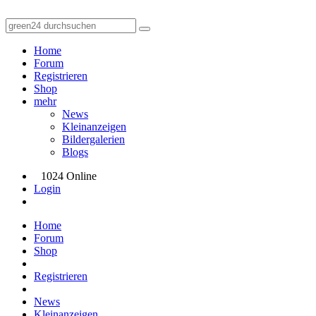
Home
Forum
Registrieren
Shop
mehr
News
Kleinanzeigen
Bildergalerien
Blogs
1024 Online
Login
Home
Forum
Shop
Registrieren
News
Kleinanzeigen