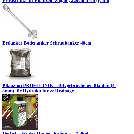
Frostschutz für Pflanzen (85g/m², 220cm breit) je lfm
Erdanker Bodenanker Schraubanker 40cm
Pflanzton PROFI LINIE – 10L gebrochener Blähton (4-
8mm) für Hydrokultur & Drainage
Herbst + Winter Dünger Kalium+ – 250ml