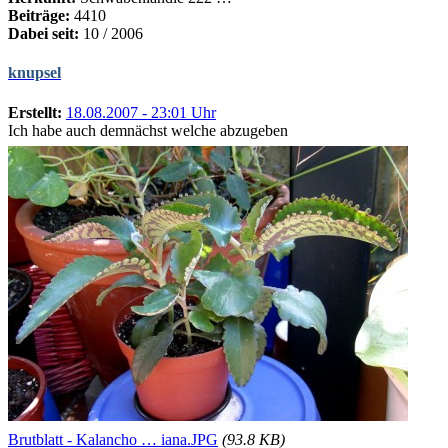
Beiträge:
4410
Dabei seit:
10 / 2006
knupsel
Erstellt:
18.08.2007 - 23:01 Uhr
Ich habe auch demnächst welche abzugeben
Brutblatt - Kalancho … iana.JPG
(93.8 KB)