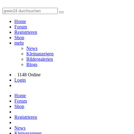
Home
Forum
Registrieren
Shop
mehr
News
Kleinanzeigen
Bildergalerien
Blogs
1148 Online
Login
Home
Forum
Shop
Registrieren
News
Kleinanzeigen