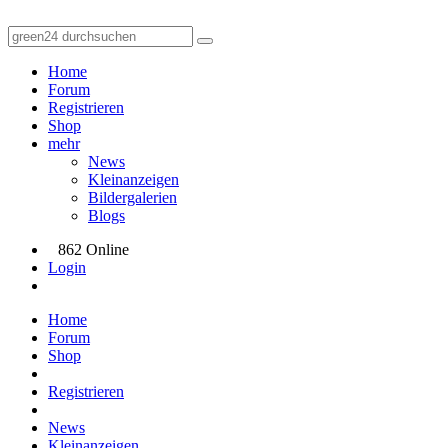
Home
Forum
Registrieren
Shop
mehr
News
Kleinanzeigen
Bildergalerien
Blogs
862 Online
Login
Home
Forum
Shop
Registrieren
News
Kleinanzeigen