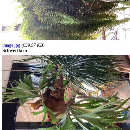
image.jpg
(659.57 KB)
Schwertfarn