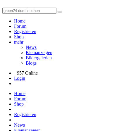
Home
Forum
Registrieren
Shop
mehr
News
Kleinanzeigen
Bildergalerien
Blogs
957 Online
Login
Home
Forum
Shop
Registrieren
News
Kleinanzeigen