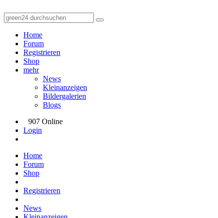
Home
Forum
Registrieren
Shop
mehr
News
Kleinanzeigen
Bildergalerien
Blogs
907 Online
Login
Home
Forum
Shop
Registrieren
News
Kleinanzeigen