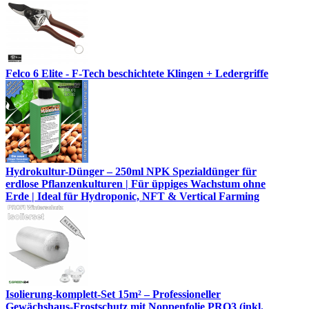
Felco 6 Elite - F-Tech beschichtete Klingen + Ledergriffe
Hydrokultur-Dünger – 250ml NPK Spezialdünger für
erdlose Pflanzenkulturen | Für üppiges Wachstum ohne
Erde | Ideal für Hydroponic, NFT & Vertical Farming
Isolierung-komplett-Set 15m² – Professioneller
Gewächshaus-Frostschutz mit Noppenfolie PRO3 (inkl.