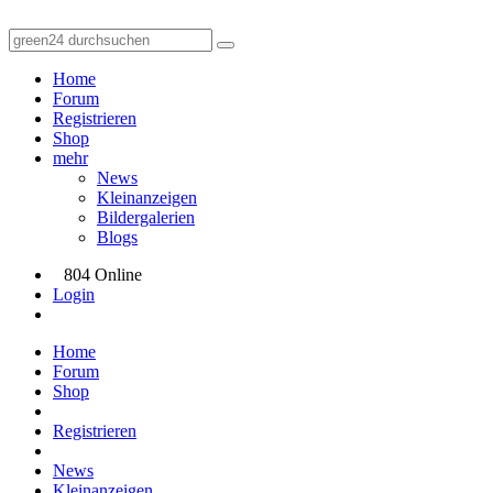
Home
Forum
Registrieren
Shop
mehr
News
Kleinanzeigen
Bildergalerien
Blogs
804 Online
Login
Home
Forum
Shop
Registrieren
News
Kleinanzeigen