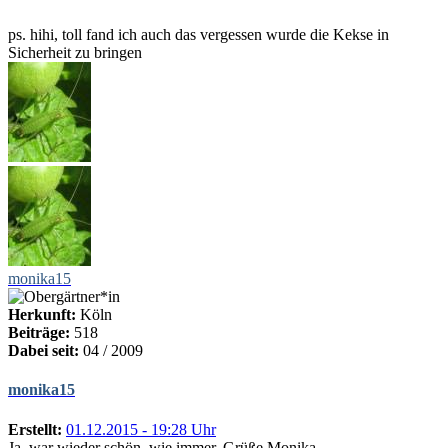
ps. hihi, toll fand ich auch das vergessen wurde die Kekse in
Sicherheit zu bringen
monika15
Herkunft:
Köln
Beiträge:
518
Dabei seit:
04 / 2009
monika15
Erstellt:
01.12.2015 - 19:28 Uhr
Ja, war wieder schön, wie immer. Grüße Monika