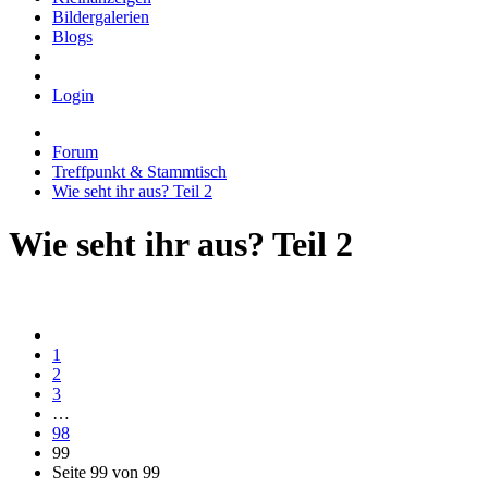
Bildergalerien
Blogs
Login
Forum
Treffpunkt & Stammtisch
Wie seht ihr aus? Teil 2
Wie seht ihr aus? Teil 2
1
2
3
…
98
99
Seite 99 von 99