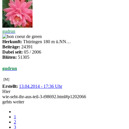
gudrun
Herkunft:
Thüringen 180 m ü.NN…
Beiträge:
24391
Dabei seit:
05 / 2006
Blüten:
51305
gudrun
[M]
Erstellt:
13.04.2014 - 17:36 Uhr
Hier
wie-seht-ihr-aus-teil-3-t98692.html#p1202066
gehts weiter
1
2
3