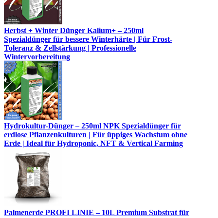
Herbst + Winter Dünger Kalium+ – 250ml
Spezialdünger für bessere Winterhärte | Für Frost-
Toleranz & Zellstärkung | Professionelle
Wintervorbereitung
Hydrokultur-Dünger – 250ml NPK Spezialdünger für
erdlose Pflanzenkulturen | Für üppiges Wachstum ohne
Erde | Ideal für Hydroponic, NFT & Vertical Farming
Palmenerde PROFI LINIE – 10L Premium Substrat für