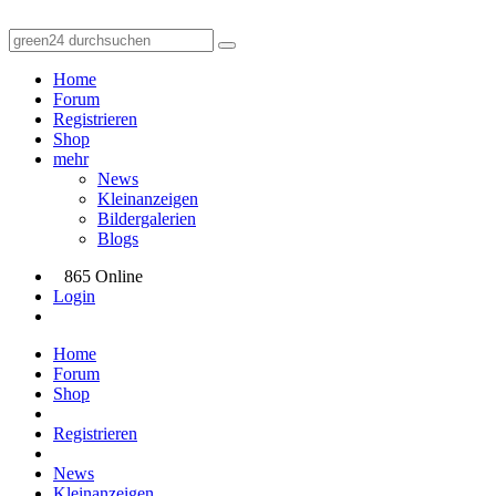
Home
Forum
Registrieren
Shop
mehr
News
Kleinanzeigen
Bildergalerien
Blogs
865 Online
Login
Home
Forum
Shop
Registrieren
News
Kleinanzeigen