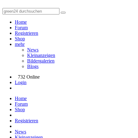
Home
Forum
Registrieren
Shop
mehr
News
Kleinanzeigen
Bildergalerien
Blogs
732 Online
Login
Home
Forum
Shop
Registrieren
News
Kleinanzeigen