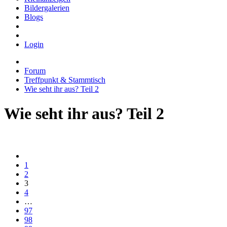
Bildergalerien
Blogs
Login
Forum
Treffpunkt & Stammtisch
Wie seht ihr aus? Teil 2
Wie seht ihr aus? Teil 2
1
2
3
4
…
97
98