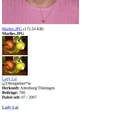
Marlies.JPG
(172.54 KB)
Marlies.JPG
Lady Lai
Herkunft:
Altenburg/Thüringen
Beiträge:
700
Dabei seit:
07 / 2007
Lady Lai