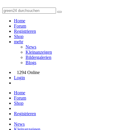
Home
Forum
Registrieren
Shop
mehr
News
Kleinanzeigen
Bildergalerien
Blogs
1294 Online
Login
Home
Forum
Shop
Registrieren
News
Kleinanzeigen