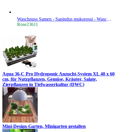
Waschnuss Samen - Sapindus mukorossi - Waschnussbaum
Rose23611
Aqua 36-C Pro Hydroponic Anzucht-System XL 40 x 60
cm, für Nutzpflanzen, Gemüse, Kräuter, Salate,
Zierpflanzen in Tiefwasserkultur (DWC)
Mini-Design-Garten, Minigarten gestalten