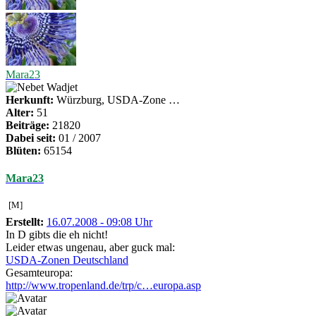
Mara23
Herkunft:
Würzburg, USDA-Zone …
Alter:
51
Beiträge:
21820
Dabei seit:
01 / 2007
Blüten:
65154
Mara23
[M]
Erstellt:
16.07.2008 - 09:08 Uhr
In D gibts die eh nicht!
Leider etwas ungenau, aber guck mal:
USDA-Zonen Deutschland
Gesamteuropa:
http://www.tropenland.de/trp/c…europa.asp