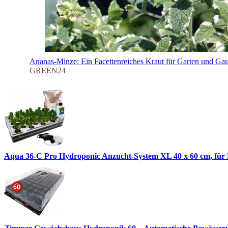
Ananas-Minze: Ein Facettenreiches Kraut für Garten und Ga
GREEN24
Aqua 36-C Pro Hydroponic Anzucht-System XL 40 x 60 cm, für N