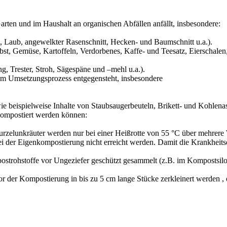
Garten und im Haushalt an organischen Abfällen anfällt, insbesondere:
e, Laub, angewelkter Rasenschnitt, Hecken- und Baumschnitt u.a.).
bst, Gemüse, Kartoffeln, Verdorbenes, Kaffe- und Teesatz, Eierschale
ng, Trester, Stroh, Sägespäne und –mehl u.a.).
inem Umsetzungsprozess entgegensteht, insbesondere
e beispielweise Inhalte von Staubsaugerbeuteln, Brikett- und Kohlenas
kompostiert werden können:
urzelunkräuter werden nur bei einer Heißrotte von 55 °C über mehrere
 der Eigenkompostierung nicht erreicht werden. Damit die Krankheits
strohstoffe vor Ungeziefer geschützt gesammelt (z.B. im Kompostsilo)
vor der Kompostierung in bis zu 5 cm lange Stücke zerkleinert werden 