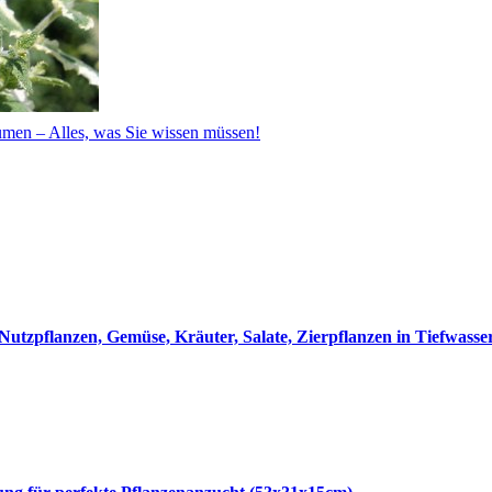
umen – Alles, was Sie wissen müssen!
utzpflanzen, Gemüse, Kräuter, Salate, Zierpflanzen in Tiefwass