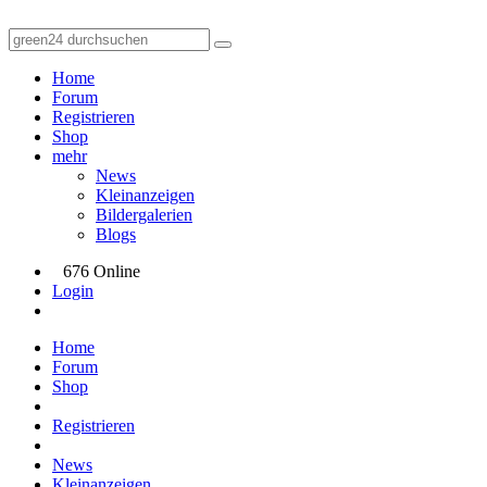
Home
Forum
Registrieren
Shop
mehr
News
Kleinanzeigen
Bildergalerien
Blogs
676 Online
Login
Home
Forum
Shop
Registrieren
News
Kleinanzeigen