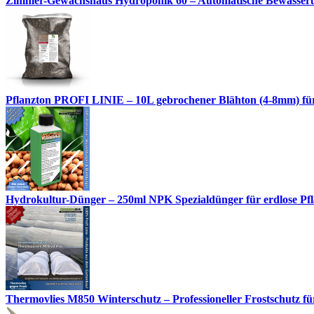
Zimmer-Gewächshaus Hydroponik 60 – Automatische Bewässerun
Pflanzton PROFI LINIE – 10L gebrochener Blähton (4-8mm) fü
Hydrokultur-Dünger – 250ml NPK Spezialdünger für erdlose Pfl
Thermovlies M850 Winterschutz – Professioneller Frostschutz für