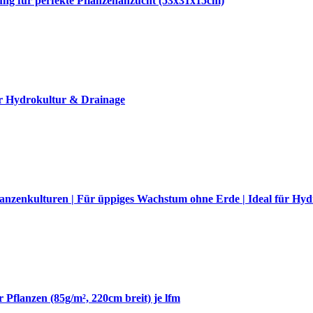
g für perfekte Pflanzenanzucht (53x31x15cm)
r Hydrokultur & Drainage
anzenkulturen | Für üppiges Wachstum ohne Erde | Ideal für Hy
 Pflanzen (85g/m², 220cm breit) je lfm