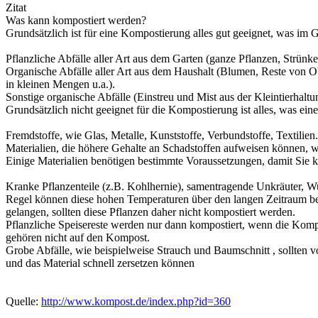
Zitat
Was kann kompostiert werden?
Grundsätzlich ist für eine Kompostierung alles gut geeignet, was im 
Pflanzliche Abfälle aller Art aus dem Garten (ganze Pflanzen, Strünk
Organische Abfälle aller Art aus dem Haushalt (Blumen, Reste von O
in kleinen Mengen u.a.).
Sonstige organische Abfälle (Einstreu und Mist aus der Kleintierhaltu
Grundsätzlich nicht geeignet für die Kompostierung ist alles, was e
Fremdstoffe, wie Glas, Metalle, Kunststoffe, Verbundstoffe, Textilien.
Materialien, die höhere Gehalte an Schadstoffen aufweisen können, wi
Einige Materialien benötigen bestimmte Voraussetzungen, damit Sie 
Kranke Pflanzenteile (z.B. Kohlhernie), samentragende Unkräuter, W
Regel können diese hohen Temperaturen über den langen Zeitraum bei
gelangen, sollten diese Pflanzen daher nicht kompostiert werden.
Pflanzliche Speisereste werden nur dann kompostiert, wenn die Kompo
gehören nicht auf den Kompost.
Grobe Abfälle, wie beispielweise Strauch und Baumschnitt , sollten 
und das Material schnell zersetzen können
Quelle:
http://www.kompost.de/index.php?id=360