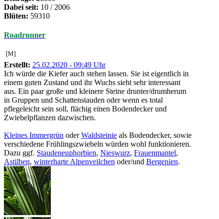
Dabei seit:
10 / 2006
Blüten:
59310
Roadrunner
[M]
Erstellt:
25.02.2020 - 09:49 Uhr
Ich würde die Kiefer auch stehen lassen. Sie ist eigentlich in
einem guten Zustand und ihr Wuchs sieht sehr interessant
aus. Ein paar große und kleinere Steine drunter/drumherum
in Gruppen und Schattenstauden oder wenn es total
pflegeleicht sein soll, flächig einen Bodendecker und
Zwiebelpflanzen dazwischen.
Kleines Immergrün
oder
Waldsteinie
als Bodendecker, sowie
verschiedene Frühlingszwiebeln würden wohl funktionieren.
Dazu ggf.
Staudeneuphorbien
,
Nieswurz
,
Frauenmantel
,
Astilben
,
winterharte Alpenveilchen
oder/und
Bergenien
.