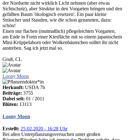
der Nordseite nicht wirklich Licht nehmen (aber etwas
Sichtschutz), aber Struktur in den Vorgarten bringen und den
gefällten Baum 'ökologisch ersetzen'. Ein paar kleine
Sträucher und Stauden, wie die schon genannten, dazu:
schön!
Einen nur flachen (mutmaßlich) pflegeleichten Vorgarten,
am Ende in Form einer Kiesfläche mit so einem japanischem
Mini-Krüppelahorn oder Wolkenbäumchen solltet ihr nicht
anstreben. Sag ich jetzt mal so.
Gruß, CL
Loony Moon
Herkunft:
USDA 7b
Beiträge:
3755
Dabei seit:
01 / 2011
Blüten:
13113
Loony Moon
Erstellt:
25.02.2020 - 16:28 Uhr
Bei allen Unterpflanzungsversuchen unter großen
Bäumen/Büschen habe ich immer das Problem gehabt, dass