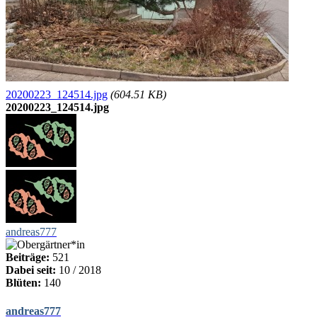
20200223_124514.jpg
(604.51 KB)
20200223_124514.jpg
andreas777
Beiträge:
521
Dabei seit:
10 / 2018
Blüten:
140
andreas777