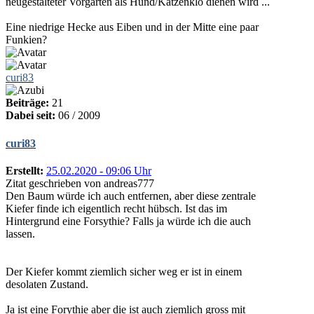
neugestalteter Vorgarten als Hund/Katzenklo dienen wird ...
Eine niedrige Hecke aus Eiben und in der Mitte eine paar
Funkien?
curi83
Beiträge:
21
Dabei seit:
06 / 2009
curi83
Erstellt:
25.02.2020 - 09:06 Uhr
Zitat geschrieben von andreas777
Den Baum würde ich auch entfernen, aber diese zentrale
Kiefer finde ich eigentlich recht hübsch. Ist das im
Hintergrund eine Forsythie? Falls ja würde ich die auch
lassen.
Der Kiefer kommt ziemlich sicher weg er ist in einem
desolaten Zustand.
Ja ist eine Forythie aber die ist auch ziemlich gross mit