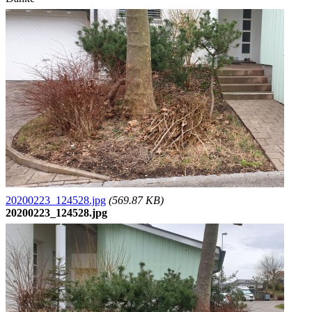
20200223_124528.jpg
(569.87 KB)
20200223_124528.jpg