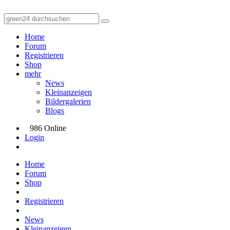
Home
Forum
Registrieren
Shop
mehr
News
Kleinanzeigen
Bildergalerien
Blogs
986 Online
Login
Home
Forum
Shop
Registrieren
News
Kleinanzeigen