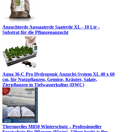
Anzuchterde Aussaaterde Saaterde XL - 10 Ltr -
Substrat für die Pflanzenanzucht
Aqua 36-C Pro Hydroponic Anzucht-System XL 40 x 60
cm, für Nutzpflanzen, Gemüse, Kräuter, Salate,
Zierpflanzen in Tiefwasserkultur (DWC)
Thermovlies M850 Winterschutz – Professioneller
Frostschutz für Pflanzen (85g/m², 220cm breit) je lfm