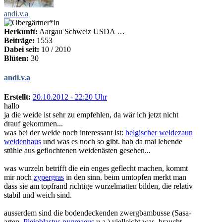
andi.v.a
Herkunft:
Aargau Schweiz USDA …
Beiträge:
1553
Dabei seit:
10 / 2010
Blüten:
30
andi.v.a
Erstellt:
20.10.2012 - 22:20 Uhr
hallo
ja die weide ist sehr zu empfehlen, da wär ich jetzt nicht
drauf gekommen...
was bei der weide noch interessant ist:
belgischer weidezaun
weidenhaus
und was es noch so gibt. hab da mal lebende
stühle aus geflochtenen weidenästen gesehen...
was wurzeln betrifft die ein enges geflecht machen, kommt
mir noch
zypergras
in den sinn. beim umtopfen merkt man
dass sie am topfrand richtige wurzelmatten bilden, die relativ
stabil und weich sind.
ausserdem sind die bodendeckenden zwergbambusse (Sasa-
arten,
Pleioblastus pygmaeus
u.a.) vielleicht was. braucht