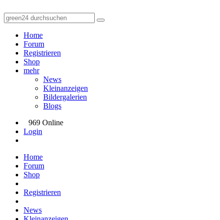
Home
Forum
Registrieren
Shop
mehr
News
Kleinanzeigen
Bildergalerien
Blogs
969 Online
Login
Home
Forum
Shop
Registrieren
News
Kleinanzeigen