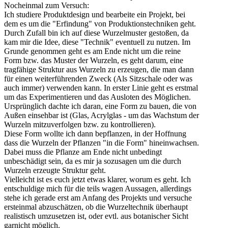
Nocheinmal zum Versuch:
Ich studiere Produktdesign und bearbeite ein Projekt, bei
dem es um die "Erfindung" von Produktionstechniken geht.
Durch Zufall bin ich auf diese Wurzelmuster gestoßen, da
kam mir die Idee, diese "Technik" eventuell zu nutzen. Im
Grunde genommen geht es am Ende nicht um die reine
Form bzw. das Muster der Wurzeln, es geht darum, eine
tragfähige Struktur aus Wurzeln zu erzeugen, die man dann
für einen weiterführenden Zweck (Als Sitzschale oder was
auch immer) verwenden kann. In erster Linie geht es erstmal
um das Experimentieren und das Ausloten des Möglichen.
Ursprünglich dachte ich daran, eine Form zu bauen, die von
Außen einsehbar ist (Glas, Acrylglas - um das Wachstum der
Wurzeln mitzuverfolgen bzw. zu kontrollieren).
Diese Form wollte ich dann bepflanzen, in der Hoffnung
dass die Wurzeln der Pflanzen "in die Form" hineinwachsen.
Dabei muss die Pflanze am Ende nicht unbedingt
unbeschädigt sein, da es mir ja sozusagen um die durch
Wurzeln erzeugte Struktur geht.
Vielleicht ist es euch jetzt etwas klarer, worum es geht. Ich
entschuldige mich für die teils wagen Aussagen, allerdings
stehe ich gerade erst am Anfang des Projekts und versuche
ersteinmal abzuschätzen, ob die Wurzeltechnik überhaupt
realistisch umzusetzen ist, oder evtl. aus botanischer Sicht
garnicht möglich.