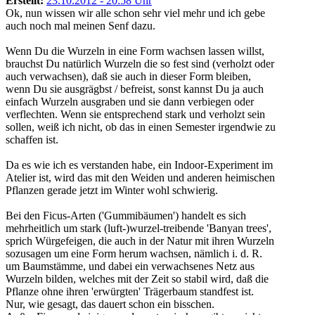
Erstellt:
23.10.2012 - 20:58 Uhr
Ok, nun wissen wir alle schon sehr viel mehr und ich gebe
auch noch mal meinen Senf dazu.
Wenn Du die Wurzeln in eine Form wachsen lassen willst,
brauchst Du natürlich Wurzeln die so fest sind (verholzt oder
auch verwachsen), daß sie auch in dieser Form bleiben,
wenn Du sie ausgrägbst / befreist, sonst kannst Du ja auch
einfach Wurzeln ausgraben und sie dann verbiegen oder
verflechten. Wenn sie entsprechend stark und verholzt sein
sollen, weiß ich nicht, ob das in einen Semester irgendwie zu
schaffen ist.
Da es wie ich es verstanden habe, ein Indoor-Experiment im
Atelier ist, wird das mit den Weiden und anderen heimischen
Pflanzen gerade jetzt im Winter wohl schwierig.
Bei den Ficus-Arten ('Gummibäumen') handelt es sich
mehrheitlich um stark (luft-)wurzel-treibende 'Banyan trees',
sprich Würgefeigen, die auch in der Natur mit ihren Wurzeln
sozusagen um eine Form herum wachsen, nämlich i. d. R.
um Baumstämme, und dabei ein verwachsenes Netz aus
Wurzeln bilden, welches mit der Zeit so stabil wird, daß die
Pflanze ohne ihren 'erwürgten' Trägerbaum standfest ist.
Nur, wie gesagt, das dauert schon ein bisschen.