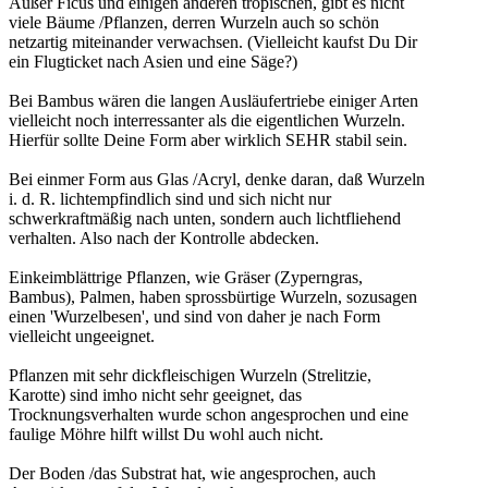
Außer Ficus und einigen anderen tropischen, gibt es nicht
viele Bäume /Pflanzen, derren Wurzeln auch so schön
netzartig miteinander verwachsen. (Vielleicht kaufst Du Dir
ein Flugticket nach Asien und eine Säge?)
Bei Bambus wären die langen Ausläufertriebe einiger Arten
vielleicht noch interressanter als die eigentlichen Wurzeln.
Hierfür sollte Deine Form aber wirklich SEHR stabil sein.
Bei einmer Form aus Glas /Acryl, denke daran, daß Wurzeln
i. d. R. lichtempfindlich sind und sich nicht nur
schwerkraftmäßig nach unten, sondern auch lichtfliehend
verhalten. Also nach der Kontrolle abdecken.
Einkeimblättrige Pflanzen, wie Gräser (Zyperngras,
Bambus), Palmen, haben sprossbürtige Wurzeln, sozusagen
einen 'Wurzelbesen', und sind von daher je nach Form
vielleicht ungeeignet.
Pflanzen mit sehr dickfleischigen Wurzeln (Strelitzie,
Karotte) sind imho nicht sehr geeignet, das
Trocknungsverhalten wurde schon angesprochen und eine
faulige Möhre hilft willst Du wohl auch nicht.
Der Boden /das Substrat hat, wie angesprochen, auch