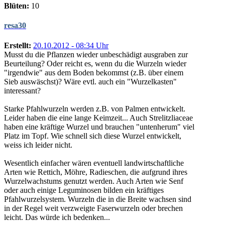
Blüten:
10
resa30
Erstellt:
20.10.2012 - 08:34 Uhr
Musst du die Pflanzen wieder unbeschädigt ausgraben zur
Beurteilung? Oder reicht es, wenn du die Wurzeln wieder
"irgendwie" aus dem Boden bekommst (z.B. über einem
Sieb auswäschst)? Wäre evtl. auch ein "Wurzelkasten"
interessant?
Starke Pfahlwurzeln werden z.B. von Palmen entwickelt.
Leider haben die eine lange Keimzeit... Auch Strelitzliaceae
haben eine kräftige Wurzel und brauchen "untenherum" viel
Platz im Topf. Wie schnell sich diese Wurzel entwickelt,
weiss ich leider nicht.
Wesentlich einfacher wären eventuell landwirtschaftliche
Arten wie Rettich, Möhre, Radieschen, die aufgrund ihres
Wurzelwachstums genutzt werden. Auch Arten wie Senf
oder auch einige Leguminosen bilden ein kräftiges
Pfahlwurzelsystem. Wurzeln die in die Breite wachsen sind
in der Regel weit verzweigte Faserwurzeln oder brechen
leicht. Das würde ich bedenken...