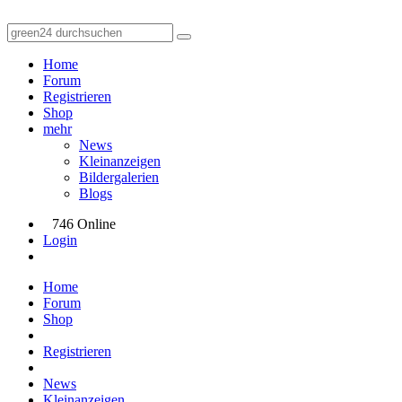
Home
Forum
Registrieren
Shop
mehr
News
Kleinanzeigen
Bildergalerien
Blogs
746 Online
Login
Home
Forum
Shop
Registrieren
News
Kleinanzeigen