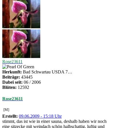
Rose23611
Herkunft:
Bad Schwartau USDA 7…
Beiträge:
43445
Dabei seit:
06 / 2006
Blüten:
12592
Rose23611
[M]
Erstellt:
09.06.2009 - 15:18 Uhr
stimmt, das ist wie in einer sauna, deshalb haben wir noch
eine sitzecke mit weindach schön halbschattig, luftig und