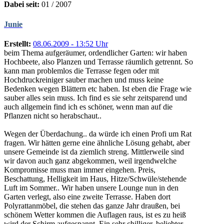
Dabei seit:
01 / 2007
Junie
Erstellt:
08.06.2009 - 13:52 Uhr
beim Thema aufgeräumer, ordendlicher Garten: wir haben
Hochbeete, also Planzen und Terrasse räumlich getrennt. So
kann man problemlos die Terrasse fegen oder mit
Hochdruckreiniger sauber machen und muss keine
Bedenken wegen Blättern etc haben. Ist eben die Frage wie
sauber alles sein muss. Ich find es sie sehr zeitsparend und
auch allgemein find ich es schöner, wenn man auf die
Pflanzen nicht so herabschaut..
Wegen der Überdachung.. da würde ich einen Profi um Rat
fragen. Wir hätten gerne eine ähnliche Lösung gehabt, aber
unsere Gemeinde ist da ziemlich streng. Mittlerweile sind
wir davon auch ganz abgekommen, weil irgendwelche
Kompromisse muss man immer eingehen. Preis,
Beschattung, Helligkeit im Haus, Hitze/Schwüle/stehende
Luft im Sommer.. Wir haben unsere Lounge nun in den
Garten verlegt, also eine zweite Terrasse. Haben dort
Polyrattanmöbel, die stehen das ganze Jahr draußen, bei
schönem Wetter kommen die Auflagen raus, ist es zu heiß
wird der Schirm aufgespannt. Ein sehr chilliger, beliebter