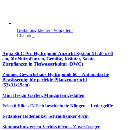
Gestaltung kleiner "Vorgarten"
Charade_
Aqua 36-C Pro Hydroponic Anzucht-System XL 40 x 60
cm, für Nutzpflanzen, Gemüse, Kräuter, Salate,
Zierpflanzen in Tiefwasserkultur (DWC)
Zimmer-Gewächshaus Hydroponik 60 – Automatische
Bewässerung für perfekte Pflanzenanzucht
(53x31x15cm)
Mini-Design-Garten, Minigarten gestalten
Felco 6 Elite - F-Tech beschichtete Klingen + Ledergriffe
Erdanker Bodenanker Schraubanker 40cm
Stammschutz gegen Verbiss 60cm – Zuverlässiger