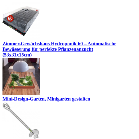
Zimmer-Gewächshaus Hydroponik 60 – Automatische
Bewässerung für perfekte Pflanzenanzucht
(53x31x15cm)
Mini-Design-Garten, Minigarten gestalten