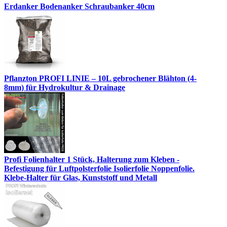
Erdanker Bodenanker Schraubanker 40cm
Pflanzton PROFI LINIE – 10L gebrochener Blähton (4-
8mm) für Hydrokultur & Drainage
Profi Folienhalter 1 Stück, Halterung zum Kleben -
Befestigung für Luftpolsterfolie Isolierfolie Noppenfolie.
Klebe-Halter für Glas, Kunststoff und Metall