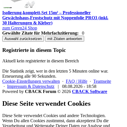
Isolierung-komplett-Set 15m² – Professioneller
Gewächshaus-Frostschutz mit Noppenfolie PRO3 (inkl.
30 Halterungen & Kleber)
zum Green24 Shop
Gewählte Zitate für Mehrfachzitierung:
0
Auswahl zurücksetzen
mit Zitaten antworten
Registrierte in diesem Topic
Aktuell kein registrierter in diesem Bereich
Die Statistik zeigt, wer in den letzten 5 Minuten online war.
Erneuerung alle 90 Sekunden.
Cookie-Einstellungen verwalten
·
FAQ / Hilfe
·
Teamseite
·
Impressum & Datenschutz
|
08.08.2026 - 18:58
Powered by
CBACK Forum
© 2026
CBACK Software
Diese Seite verwendet Cookies
Diese Seite verwendet Cookies und andere Technologien.
Wenn Du allen Cookies zustimmst, dann akzeptierst Du die
Verarbeitung und Weitergabe Deiner Daten zur Analyse und