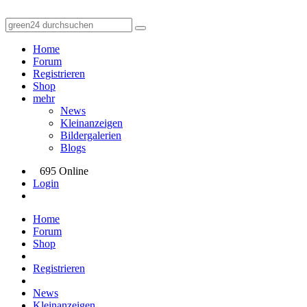
Home
Forum
Registrieren
Shop
mehr
News
Kleinanzeigen
Bildergalerien
Blogs
695 Online
Login
Home
Forum
Shop
Registrieren
News
Kleinanzeigen