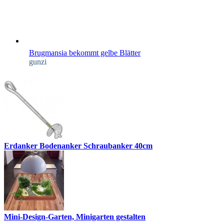
Brugmansia bekommt gelbe Blätter
gunzi
Erdanker Bodenanker Schraubanker 40cm
Mini-Design-Garten, Minigarten gestalten