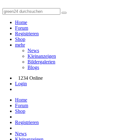
Home
Forum
Registrieren
Shop
mehr
News
Kleinanzeigen
Bildergalerien
Blogs
1234 Online
Login
Home
Forum
Shop
Registrieren
News
Kleinanzeigen