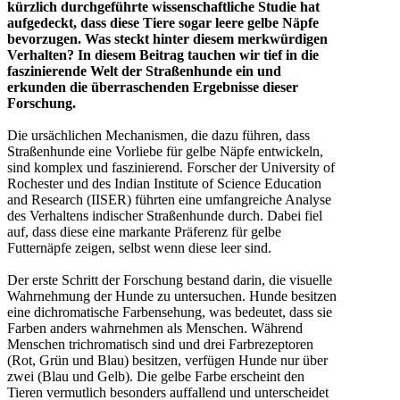
kürzlich durchgeführte wissenschaftliche Studie hat
aufgedeckt, dass diese Tiere sogar leere gelbe Näpfe
bevorzugen. Was steckt hinter diesem merkwürdigen
Verhalten? In diesem Beitrag tauchen wir tief in die
faszinierende Welt der Straßenhunde ein und
erkunden die überraschenden Ergebnisse dieser
Forschung.
Die ursächlichen Mechanismen, die dazu führen, dass
Straßenhunde eine Vorliebe für gelbe Näpfe entwickeln,
sind komplex und faszinierend. Forscher der University of
Rochester und des Indian Institute of Science Education
and Research (IISER) führten eine umfangreiche Analyse
des Verhaltens indischer Straßenhunde durch. Dabei fiel
auf, dass diese eine markante Präferenz für gelbe
Futternäpfe zeigen, selbst wenn diese leer sind.
Der erste Schritt der Forschung bestand darin, die visuelle
Wahrnehmung der Hunde zu untersuchen. Hunde besitzen
eine dichromatische Farbensehung, was bedeutet, dass sie
Farben anders wahrnehmen als Menschen. Während
Menschen trichromatisch sind und drei Farbrezeptoren
(Rot, Grün und Blau) besitzen, verfügen Hunde nur über
zwei (Blau und Gelb). Die gelbe Farbe erscheint den
Tieren vermutlich besonders auffallend und unterscheidet