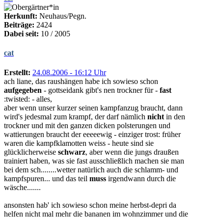
Herkunft:
Neuhaus/Pegn.
Beiträge:
2424
Dabei seit:
10 / 2005
cat
Erstellt:
24.08.2006 - 16:12 Uhr
ach liane, das raushängen habe ich sowieso schon
aufgegeben
- gottseidank gibt's nen trockner für -
fast
:twisted: - alles,
aber wenn unser kurzer seinen kampfanzug braucht, dann
wird's jedesmal zum krampf, der darf nämlich
nicht
in den
trockner und mit den ganzen dicken polsterungen und
wattierungen braucht der eeeeewig - einziger trost: früher
waren die kampfklamotten weiss - heute sind sie
glücklicherweise
schwarz
, aber wenn die jungs draußen
trainiert haben, was sie fast ausschließlich machen sie man
bei dem sch........wetter natürlich auch die schlamm- und
kampfspuren... und das teil
muss
irgendwann durch die
wäsche.......
ansonsten hab' ich sowieso schon meine herbst-depri da
helfen nicht mal mehr die bananen im wohnzimmer und die