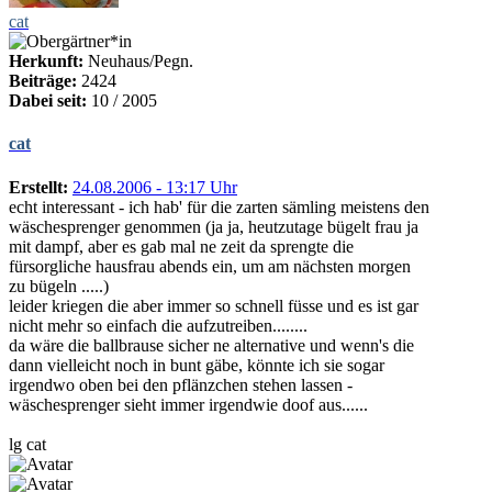
cat
Herkunft:
Neuhaus/Pegn.
Beiträge:
2424
Dabei seit:
10 / 2005
cat
Erstellt:
24.08.2006 - 13:17 Uhr
echt interessant - ich hab' für die zarten sämling meistens den
wäschesprenger genommen (ja ja, heutzutage bügelt frau ja
mit dampf, aber es gab mal ne zeit da sprengte die
fürsorgliche hausfrau abends ein, um am nächsten morgen
zu bügeln .....)
leider kriegen die aber immer so schnell füsse und es ist gar
nicht mehr so einfach die aufzutreiben........
da wäre die ballbrause sicher ne alternative und wenn's die
dann vielleicht noch in bunt gäbe, könnte ich sie sogar
irgendwo oben bei den pflänzchen stehen lassen -
wäschesprenger sieht immer irgendwie doof aus......
lg cat