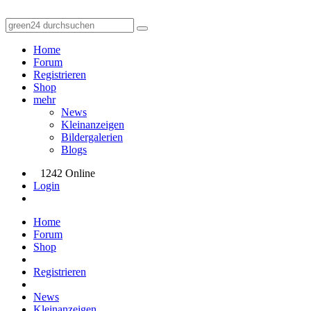
Home
Forum
Registrieren
Shop
mehr
News
Kleinanzeigen
Bildergalerien
Blogs
1242 Online
Login
Home
Forum
Shop
Registrieren
News
Kleinanzeigen