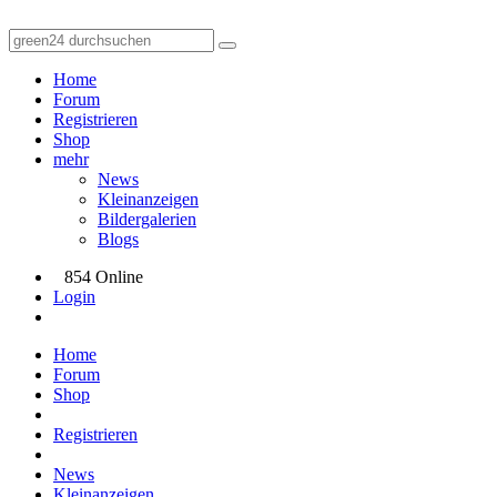
Home
Forum
Registrieren
Shop
mehr
News
Kleinanzeigen
Bildergalerien
Blogs
854 Online
Login
Home
Forum
Shop
Registrieren
News
Kleinanzeigen