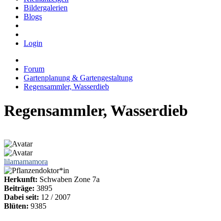
Bildergalerien
Blogs
Login
Forum
Gartenplanung & Gartengestaltung
Regensammler, Wasserdieb
Regensammler, Wasserdieb
lilamamamora
Herkunft:
Schwaben Zone 7a
Beiträge:
3895
Dabei seit:
12 / 2007
Blüten:
9385