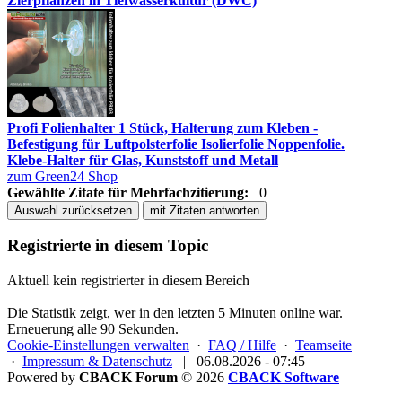
Zierpflanzen in Tiefwasserkultur (DWC)
Profi Folienhalter 1 Stück, Halterung zum Kleben -
Befestigung für Luftpolsterfolie Isolierfolie Noppenfolie.
Klebe-Halter für Glas, Kunststoff und Metall
zum Green24 Shop
Gewählte Zitate für Mehrfachzitierung:
0
Auswahl zurücksetzen
mit Zitaten antworten
Registrierte in diesem Topic
Aktuell kein registrierter in diesem Bereich
Die Statistik zeigt, wer in den letzten 5 Minuten online war.
Erneuerung alle 90 Sekunden.
Cookie-Einstellungen verwalten
·
FAQ / Hilfe
·
Teamseite
·
Impressum & Datenschutz
|
06.08.2026 - 07:45
Powered by
CBACK Forum
© 2026
CBACK Software