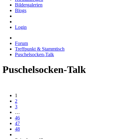
Bildergalerien
Blogs
Login
Forum
Treffpunkt & Stammtisch
Puschelsocken-Talk
Puschelsocken-Talk
1
2
3
…
46
47
48