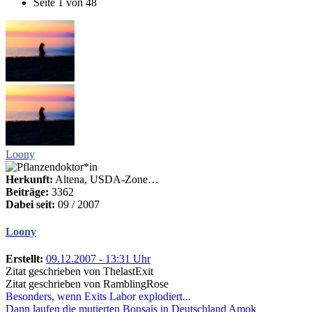
Seite 1 von 48
Loony
Herkunft:
Altena, USDA-Zone…
Beiträge:
3362
Dabei seit:
09 / 2007
Loony
Erstellt:
09.12.2007 - 13:31 Uhr
Zitat geschrieben von ThelastExit
Zitat geschrieben von RamblingRose
Besonders, wenn Exits Labor explodiert...
Dann laufen die mutierten Bonsais in Deutschland Amok