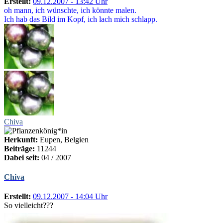
Erstellt:
09.12.2007 - 13:42 Uhr
oh mann, ich wünschte, ich könnte malen.
Ich hab das Bild im Kopf, ich lach mich schlapp.
Chiva
Herkunft:
Eupen, Belgien
Beiträge:
11244
Dabei seit:
04 / 2007
Chiva
Erstellt:
09.12.2007 - 14:04 Uhr
So vielleicht???