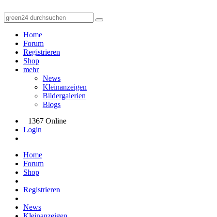
Home
Forum
Registrieren
Shop
mehr
News
Kleinanzeigen
Bildergalerien
Blogs
1367 Online
Login
Home
Forum
Shop
Registrieren
News
Kleinanzeigen