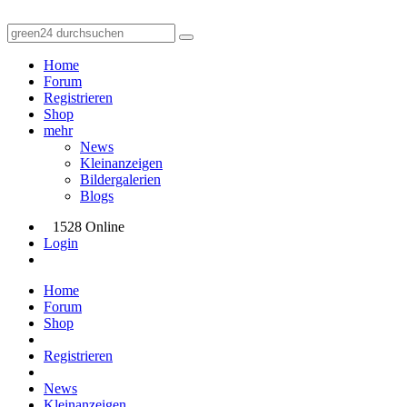
Home
Forum
Registrieren
Shop
mehr
News
Kleinanzeigen
Bildergalerien
Blogs
1528 Online
Login
Home
Forum
Shop
Registrieren
News
Kleinanzeigen