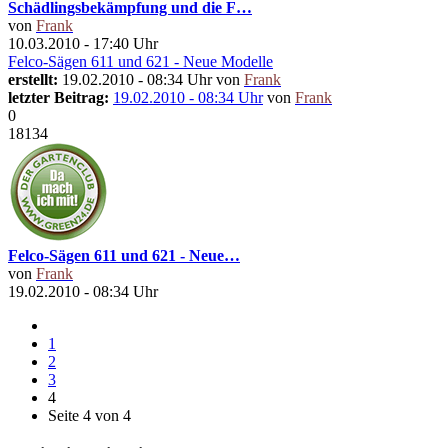
Schädlingsbekämpfung und die F…
von
Frank
10.03.2010 - 17:40 Uhr
Felco-Sägen 611 und 621 - Neue Modelle
erstellt:
19.02.2010 - 08:34 Uhr von
Frank
letzter Beitrag:
19.02.2010 - 08:34 Uhr
von
Frank
0
18134
Felco-Sägen 611 und 621 - Neue…
von
Frank
19.02.2010 - 08:34 Uhr
1
2
3
4
Seite 4 von 4