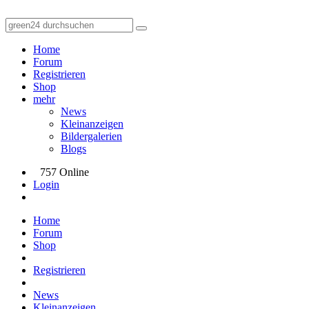
Home
Forum
Registrieren
Shop
mehr
News
Kleinanzeigen
Bildergalerien
Blogs
757 Online
Login
Home
Forum
Shop
Registrieren
News
Kleinanzeigen