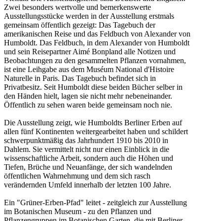
Zwei besonders wertvolle und bemerkenswerte
Ausstellungsstücke werden in der Ausstellung erstmals
gemeinsam öffentlich gezeigt: Das Tagebuch der
amerikanischen Reise und das Feldbuch von Alexander von
Humboldt. Das Feldbuch, in dem Alexander von Humboldt
und sein Reisepartner Aimé Bonpland alle Notizen und
Beobachtungen zu den gesammelten Pflanzen vornahmen,
ist eine Leihgabe aus dem Muséum National d'Histoire
Naturelle in Paris. Das Tagebuch befindet sich in
Privatbesitz. Seit Humboldt diese beiden Bücher selber in
den Händen hielt, lagen sie nicht mehr nebeneinander.
Öffentlich zu sehen waren beide gemeinsam noch nie.
Die Ausstellung zeigt, wie Humboldts Berliner Erben auf
allen fünf Kontinenten weitergearbeitet haben und schildert
schwerpunktmäßig das Jahrhundert 1910 bis 2010 in
Dahlem. Sie vermittelt nicht nur einen Einblick in die
wissenschaftliche Arbeit, sondern auch die Höhen und
Tiefen, Brüche und Neuanfänge, der sich wandelnden
öffentlichen Wahrnehmung und dem sich rasch
verändernden Umfeld innerhalb der letzten 100 Jahre.
Ein "Grüner-Erben-Pfad" leitet - zeitgleich zur Ausstellung
im Botanischen Museum - zu den Pflanzen und
Pflanzengruppen im Botanischen Garten, die mit Berliner