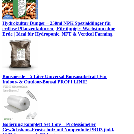
Hydrokultur-Dünger – 250ml NPK Spezialdünger für
erdlose Pflanzenkulturen | Für üppiges Wachstum ohne
Erde | Ideal für Hydroponic, NFT & Vertical Farming
Bonsaierde – 5 Liter Universal Bonsaisubstrat | Für
Indoor- & Outdoor-Bonsai PROFI LINIE
Isolierung-komplett-Set 15m² – Professioneller
Gewächshaus-Frostschutz mit Noppenfolie PRO3 (inkl.