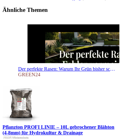
Ähnliche Themen
Der perfekte Rasen: Warum Ihr Grün bisher scheiterte und wie Sie es jetzt retten
GREEN24
Pflanzton PROFI LINIE – 10L gebrochener Blähton
(4-8mm) für Hydrokultur & Drainage