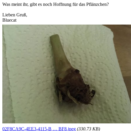
Was meint ihr, gibt es noch Hoffnung für das Pflänzchen?
Lieben Gruß,
Bluecat
02F8CA9C-4EE3-4115-B … BF8.jpeg
(330.73 KB)