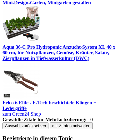
Mini-Design-Garten, Minigarten gestalten
Aqua 36-C Pro Hydroponic Anzucht-System XL 40 x
60 cm, für Nutzpflanzen, Gemüse, Kräuter, Salate,
Zierpflanzen in Tiefwasserkultur (DWC)
Felco 6 Elite - F-Tech beschichtete Klingen +
Ledergriffe
zum Green24 Shop
Gewählte Zitate für Mehrfachzitierung:
0
Auswahl zurücksetzen
mit Zitaten antworten
Registrierte in diesem Topic