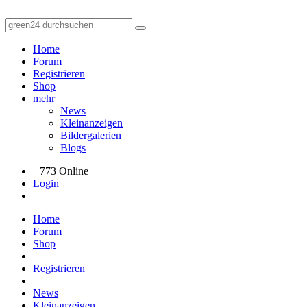
Home
Forum
Registrieren
Shop
mehr
News
Kleinanzeigen
Bildergalerien
Blogs
773 Online
Login
Home
Forum
Shop
Registrieren
News
Kleinanzeigen