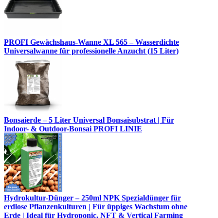
PROFI Gewächshaus-Wanne XL 565 – Wasserdichte
Universalwanne für professionelle Anzucht (15 Liter)
Bonsaierde – 5 Liter Universal Bonsaisubstrat | Für
Indoor- & Outdoor-Bonsai PROFI LINIE
Hydrokultur-Dünger – 250ml NPK Spezialdünger für
erdlose Pflanzenkulturen | Für üppiges Wachstum ohne
Erde | Ideal für Hydroponic, NFT & Vertical Farming