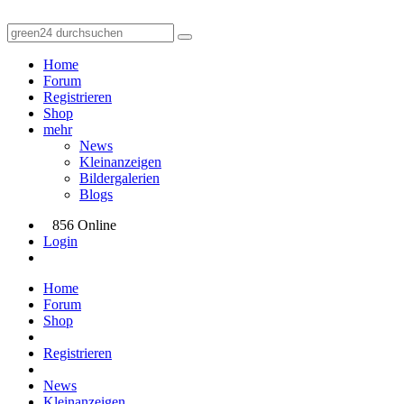
Home
Forum
Registrieren
Shop
mehr
News
Kleinanzeigen
Bildergalerien
Blogs
856 Online
Login
Home
Forum
Shop
Registrieren
News
Kleinanzeigen