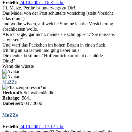
Erstellt:
24.10.2007 - 16:31 Uhr
Hi, Matze, Perlite ist unterwegs zu Dir!!
Das Mädel von der Post schüttelte vorsichtig (steht Vorsicht
Glas drauf )
und wollte wissen, auf welche Summe ich die Versicherung
abschliessen wolle.
Als ich sagte, gar nicht, meinte sie schnippisch:"Sie müssens
ja wissen!"
Und warf das Päckchen im hohen Bogen in einen Sack.
Ich fing an zu lachen und ging lieber raus!
Die denket bestimmt:"Hoffendlich zurbricht das blöde
Ding!"
Wenn die wüsste
MuZZe
Herkunft:
Schwabenländle
Beiträge:
5841
Dabei seit:
03 / 2006
MuZZe
Erstellt:
24.10.2007 - 17:17 Uhr
wie was schon unterwegs?? Du bist für mich zu schnell, da