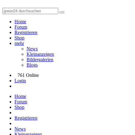
Home
Forum
Registrieren
Shop
mehr
News
Kleinanzeigen
Bildergalerien
Blogs
761 Online
Login
Home
Forum
Shop
Registrieren
News
Kleinanzeigen