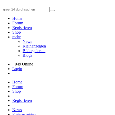
Home
Forum
Registrieren
Shop
mehr
News
Kleinanzeigen
Bildergalerien
Blogs
949 Online
Login
Home
Forum
Shop
Registrieren
News
Kleinanzeigen