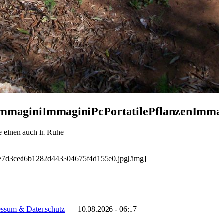
ImmaginiImmaginiPcPortatilePflanzenImma
ie einen auch in Ruhe
/ae7d3ced6b1282d443304675f4d155e0.jpg[/img]
essum & Datenschutz
|
10.08.2026 - 06:17