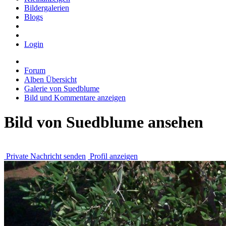
Bildergalerien
Blogs
Login
Forum
Alben Übersicht
Galerie von Suedblume
Bild und Kommentare anzeigen
Bild von Suedblume ansehen
Private Nachricht senden
Profil anzeigen