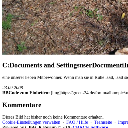
C:Documents and SettingsuserDocumenti
eine unserer lieben Mitbewohner. Wenn man sie in Ruhe lässt, lässt s
23.09.2008
BBCode zum Einbetten:
[img]https://green-24.de/forum/albumpic
Kommentare
Dieses Bild hat bisher noch keine Kommentare erhalten.
Cookie-Einstellungen verwalten
·
FAQ / Hilfe
·
Teamseite
·
Impr
Powered by
CBACK Forum
© 2026
CBACK Software