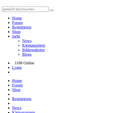
Home
Forum
Registrieren
Shop
mehr
News
Kleinanzeigen
Bildergalerien
Blogs
1108 Online
Login
Home
Forum
Shop
Registrieren
News
Kleinanzeigen