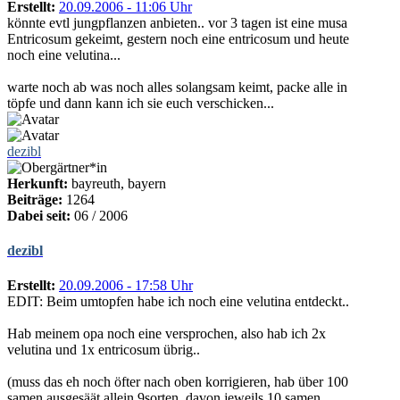
Erstellt:
20.09.2006 - 11:06 Uhr
könnte evtl jungpflanzen anbieten.. vor 3 tagen ist eine musa
Entricosum gekeimt, gestern noch eine entricosum und heute
noch eine velutina...
warte noch ab was noch alles solangsam keimt, packe alle in
töpfe und dann kann ich sie euch verschicken...
dezibl
Herkunft:
bayreuth, bayern
Beiträge:
1264
Dabei seit:
06 / 2006
dezibl
Erstellt:
20.09.2006 - 17:58 Uhr
EDIT: Beim umtopfen habe ich noch eine velutina entdeckt..
Hab meinem opa noch eine versprochen, also hab ich 2x
velutina und 1x entricosum übrig..
(muss das eh noch öfter nach oben korrigieren, hab über 100
samen ausgesäät allein 9sorten, davon jeweils 10 samen,