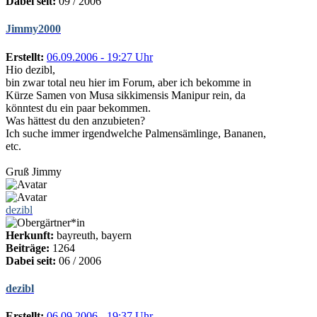
Dabei seit:
09 / 2006
Jimmy2000
Erstellt:
06.09.2006 - 19:27 Uhr
Hio dezibl,
bin zwar total neu hier im Forum, aber ich bekomme in
Kürze Samen von Musa sikkimensis Manipur rein, da
könntest du ein paar bekommen.
Was hättest du den anzubieten?
Ich suche immer irgendwelche Palmensämlinge, Bananen,
etc.
Gruß Jimmy
dezibl
Herkunft:
bayreuth, bayern
Beiträge:
1264
Dabei seit:
06 / 2006
dezibl
Erstellt:
06.09.2006 - 19:37 Uhr