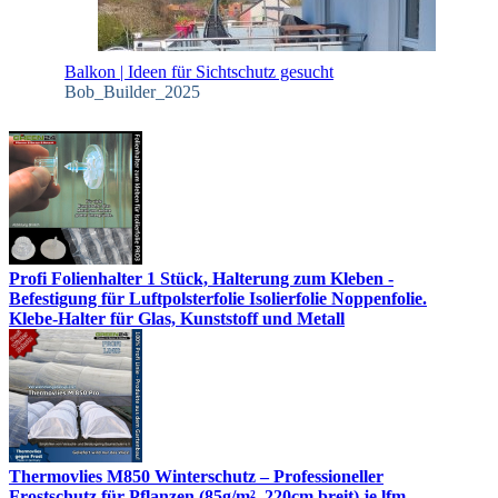
Balkon | Ideen für Sichtschutz gesucht
Bob_Builder_2025
Profi Folienhalter 1 Stück, Halterung zum Kleben -
Befestigung für Luftpolsterfolie Isolierfolie Noppenfolie.
Klebe-Halter für Glas, Kunststoff und Metall
Thermovlies M850 Winterschutz – Professioneller
Frostschutz für Pflanzen (85g/m², 220cm breit) je lfm