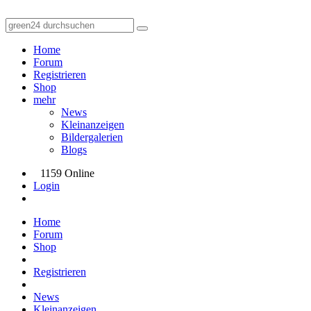
Home
Forum
Registrieren
Shop
mehr
News
Kleinanzeigen
Bildergalerien
Blogs
1159 Online
Login
Home
Forum
Shop
Registrieren
News
Kleinanzeigen