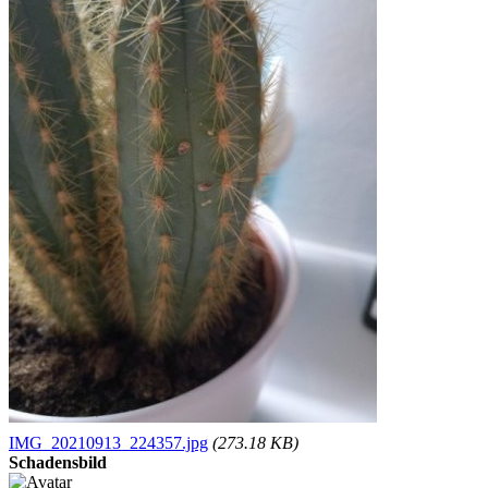
IMG_20210913_224357.jpg
(273.18 KB)
Schadensbild