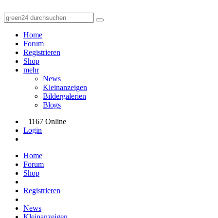
Home
Forum
Registrieren
Shop
mehr
News
Kleinanzeigen
Bildergalerien
Blogs
1167 Online
Login
Home
Forum
Shop
Registrieren
News
Kleinanzeigen