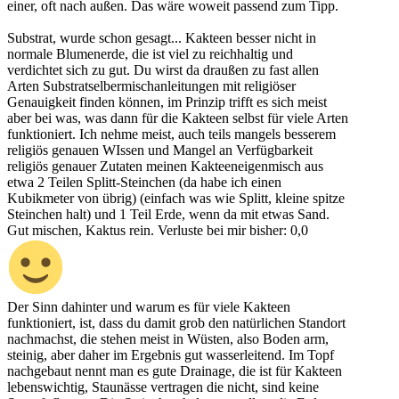
einer, oft nach außen. Das wäre woweit passend zum Tipp.
Substrat, wurde schon gesagt... Kakteen besser nicht in
normale Blumenerde, die ist viel zu reichhaltig und
verdichtet sich zu gut. Du wirst da draußen zu fast allen
Arten Substratselbermischanleitungen mit religiöser
Genauigkeit finden können, im Prinzip trifft es sich meist
aber bei was, was dann für die Kakteen selbst für viele Arten
funktioniert. Ich nehme meist, auch teils mangels besserem
religiös genauen WIssen und Mangel an Verfügbarkeit
religiös genauer Zutaten meinen Kakteeneigenmisch aus
etwa 2 Teilen Splitt-Steinchen (da habe ich einen
Kubikmeter von übrig) (einfach was wie Splitt, kleine spitze
Steinchen halt) und 1 Teil Erde, wenn da mit etwas Sand.
Gut mischen, Kaktus rein. Verluste bei mir bisher: 0,0
Der Sinn dahinter und warum es für viele Kakteen
funktioniert, ist, dass du damit grob den natürlichen Standort
nachmachst, die stehen meist in Wüsten, also Boden arm,
steinig, aber daher im Ergebnis gut wasserleitend. Im Topf
nachgebaut nennt man es gute Drainage, die ist für Kakteen
lebenswichtig, Staunässe vertragen die nicht, sind keine