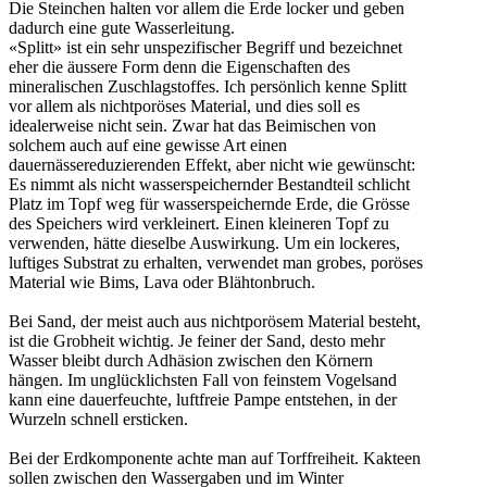
Die Steinchen halten vor allem die Erde locker und geben
dadurch eine gute Wasserleitung.
«Splitt» ist ein sehr unspezifischer Begriff und bezeichnet
eher die äussere Form denn die Eigenschaften des
mineralischen Zuschlagstoffes. Ich persönlich kenne Splitt
vor allem als nichtporöses Material, und dies soll es
idealerweise nicht sein. Zwar hat das Beimischen von
solchem auch auf eine gewisse Art einen
dauernässereduzierenden Effekt, aber nicht wie gewünscht:
Es nimmt als nicht wasserspeichernder Bestandteil schlicht
Platz im Topf weg für wasserspeichernde Erde, die Grösse
des Speichers wird verkleinert. Einen kleineren Topf zu
verwenden, hätte dieselbe Auswirkung. Um ein lockeres,
luftiges Substrat zu erhalten, verwendet man grobes, poröses
Material wie Bims, Lava oder Blähtonbruch.
Bei Sand, der meist auch aus nichtporösem Material besteht,
ist die Grobheit wichtig. Je feiner der Sand, desto mehr
Wasser bleibt durch Adhäsion zwischen den Körnern
hängen. Im unglücklichsten Fall von feinstem Vogelsand
kann eine dauerfeuchte, luftfreie Pampe entstehen, in der
Wurzeln schnell ersticken.
Bei der Erdkomponente achte man auf Torffreiheit. Kakteen
sollen zwischen den Wassergaben und im Winter