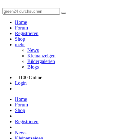
Home
Forum
Registrieren
Shop
mehr
News
Kleinanzeigen
Bildergalerien
Blogs
1100 Online
Login
Home
Forum
Shop
Registrieren
News
Kleinanzeigen