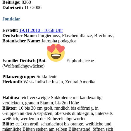
Beiträge:
8260
Dabei seit:
11 / 2006
Jondalar
Erstellt:
19.11.2010 - 10:58 Uhr
Deutscher Name:
Purgiernuss, Flaschenpflanze, Brechnuss,
Botanischer Name:
Jatropha podagrica
Familie: Deutsch [Bot.
Euphorbiaceae
(Wolfsmilchgewächse)
Pflanzengruppe:
Sukkulente
Herkunft:
West- Indische Inseln, Zentral Amerika
Habitus:
reichverzweigte Sukkulente mit kaudexartig
verdicktem, grauem Stamm, bis 2m Höhe
Blätter:
10 bis 30 cm groß, rundlich bis eiförmig, in
Gruppen an den Astspitzen, oberseits dunklegrün, unterseits
weißlich, werden in der Ruhezeit abgeworfen
Blüte:
ca 1cm groß, scharlachrot bis orange, weibliche und
männliche Blüten stehen am selben Blütenstand, öffnen sich