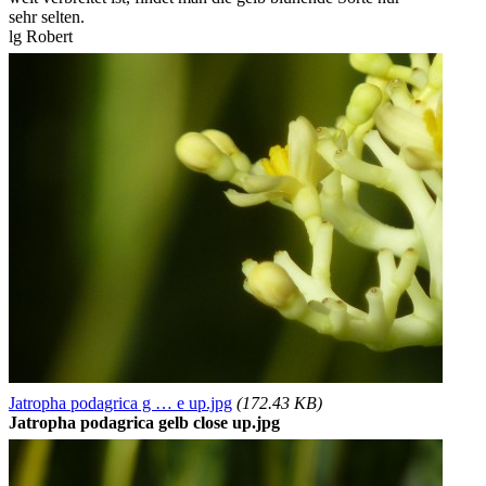
sehr selten.
lg Robert
Jatropha podagrica g … e up.jpg
(172.43 KB)
Jatropha podagrica gelb close up.jpg