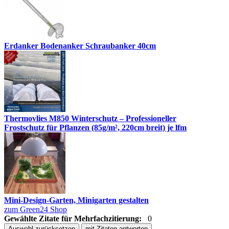
Erdanker Bodenanker Schraubanker 40cm
Thermovlies M850 Winterschutz – Professioneller
Frostschutz für Pflanzen (85g/m², 220cm breit) je lfm
Mini-Design-Garten, Minigarten gestalten
zum Green24 Shop
Gewählte Zitate für Mehrfachzitierung:
0
Auswahl zurücksetzen
mit Zitaten antworten