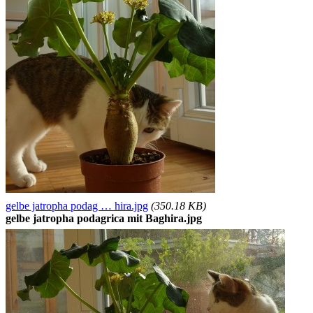
gelbe jatropha podag … hira.jpg
(350.18 KB)
gelbe jatropha podagrica mit Baghira.jpg