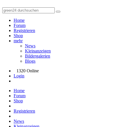
Home
Forum
Registrieren
Shop
mehr
News
Kleinanzeigen
Bildergalerien
Blogs
1320 Online
Login
Home
Forum
Shop
Registrieren
News
Kleinanzeigen