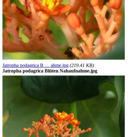
Jatropha podagrica B … ahme.jpg
(219.41 KB)
Jatropha podagrica Blüten Nahaufnahme.jpg