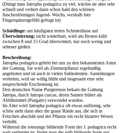
(Düngt man Jatropha podagrica zu viel, wächst sie aber sehr
schnell und verliert dann schon bald den schönen
flaschenförmigen Jugend- Wuchs, weshalb hier
Fingerspitzengefühl gefragt ist)
Schädlinge:
am häufigsten treten Schmierläuse auf
Überwinterung:
nicht winterhart, wird am Besten kühl
zwischen 8 und 15 Grad überwintert, nur noch wenig und
seltener gießen
Beschreibung:
Jatropha podagrica gehört bei uns zu den bekanntesten Arten
der Gattung. Sie wird als Zimmerpflanze regelmäßig
angeboten und ist auch in vielen Sukkulenten- Sammlungen
vertreten, weil sie willig blüht und insgesamt eine sehr
ansprechende Erscheinung ist.
Den deutschen Name Purgiernuss bekam die Gattung
Jatropa, durch Jatropa curcas, deren Samen früher als
Abführmittel (Purgativ) verwendet wurden.
Im Alter wird Jatropha podagrica oft etwas unförmig, sehr
schön sieht dann aber die graue Rinde aus, die sich in
Fetzchen abschält und der Pflanze ein recht bizarres Wesen
verleiht.
Während die rotorange blühende Form der J. podagrica recht
weit verbreitet ist, findet man die gelb blühende Sorte nur