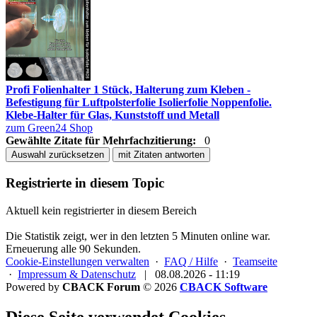
Profi Folienhalter 1 Stück, Halterung zum Kleben -
Befestigung für Luftpolsterfolie Isolierfolie Noppenfolie.
Klebe-Halter für Glas, Kunststoff und Metall
zum Green24 Shop
Gewählte Zitate für Mehrfachzitierung:
0
Auswahl zurücksetzen
mit Zitaten antworten
Registrierte in diesem Topic
Aktuell kein registrierter in diesem Bereich
Die Statistik zeigt, wer in den letzten 5 Minuten online war.
Erneuerung alle 90 Sekunden.
Cookie-Einstellungen verwalten
·
FAQ / Hilfe
·
Teamseite
·
Impressum & Datenschutz
|
08.08.2026 - 11:19
Powered by
CBACK Forum
© 2026
CBACK Software
Diese Seite verwendet Cookies