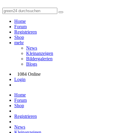
Home
Forum
Registrieren
Shop
mehr
News
Kleinanzeigen
Bildergalerien
Blogs
1084 Online
Login
Home
Forum
Shop
Registrieren
News
Kleinanzeigen