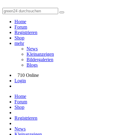
Home
Forum
Registrieren
Shop
mehr
News
Kleinanzeigen
Bildergalerien
Blogs
710 Online
Login
Home
Forum
Shop
Registrieren
News
Kleinanzeigen