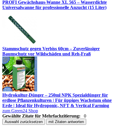
PROFI Gewächshaus-Wanne XL 565 – Wasserdichte
Universalwanne für professionelle Anzucht (15 Liter)
Stammschutz gegen Verbiss 60cm – Zuverlässiger
Baumschutz vor Wildschäden und Reh-Fraß
Hydrokultur-Dünger – 250ml NPK Spezialdünger für
erdlose Pflanzenkulturen | Für üppiges Wachstum ohne
Erde | Ideal für Hydroponic, NFT & Vertical Farming
zum Green24 Shop
Gewählte Zitate für Mehrfachzitierung:
0
Auswahl zurücksetzen
mit Zitaten antworten