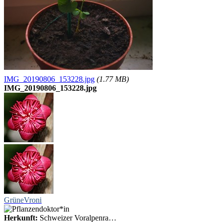
IMG_20190806_153228.jpg
(1.77 MB)
IMG_20190806_153228.jpg
GrüneVroni
Herkunft:
Schweizer Voralpenra…