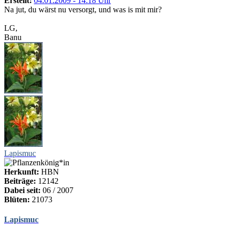
Erstellt:
04.01.2009 - 14:18 Uhr
Na jut, du wärst nu versorgt, und was is mit mir?
LG,
Banu
Lapismuc
Herkunft:
HBN
Beiträge:
12142
Dabei seit:
06 / 2007
Blüten:
21073
Lapismuc