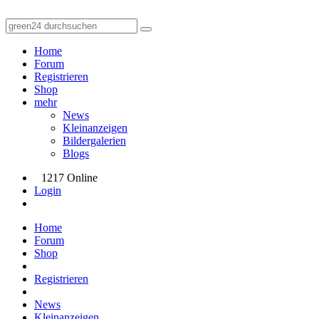
Home
Forum
Registrieren
Shop
mehr
News
Kleinanzeigen
Bildergalerien
Blogs
1217 Online
Login
Home
Forum
Shop
Registrieren
News
Kleinanzeigen