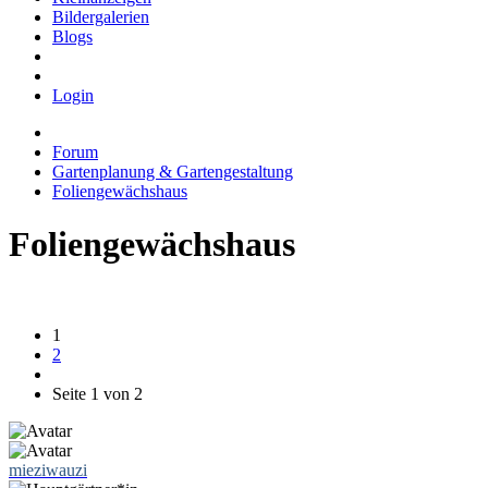
Bildergalerien
Blogs
Login
Forum
Gartenplanung & Gartengestaltung
Foliengewächshaus
Foliengewächshaus
1
2
Seite 1 von 2
mieziwauzi