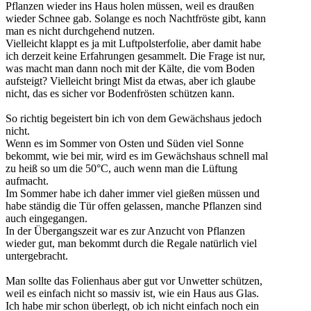
Pflanzen wieder ins Haus holen müssen, weil es draußen
wieder Schnee gab. Solange es noch Nachtfröste gibt, kann
man es nicht durchgehend nutzen.
Vielleicht klappt es ja mit Luftpolsterfolie, aber damit habe
ich derzeit keine Erfahrungen gesammelt. Die Frage ist nur,
was macht man dann noch mit der Kälte, die vom Boden
aufsteigt? Vielleicht bringt Mist da etwas, aber ich glaube
nicht, das es sicher vor Bodenfrösten schützen kann.
So richtig begeistert bin ich von dem Gewächshaus jedoch
nicht.
Wenn es im Sommer von Osten und Süden viel Sonne
bekommt, wie bei mir, wird es im Gewächshaus schnell mal
zu heiß so um die 50°C, auch wenn man die Lüftung
aufmacht.
Im Sommer habe ich daher immer viel gießen müssen und
habe ständig die Tür offen gelassen, manche Pflanzen sind
auch eingegangen.
In der Übergangszeit war es zur Anzucht von Pflanzen
wieder gut, man bekommt durch die Regale natürlich viel
untergebracht.
Man sollte das Folienhaus aber gut vor Unwetter schützen,
weil es einfach nicht so massiv ist, wie ein Haus aus Glas.
Ich habe mir schon überlegt, ob ich nicht einfach noch ein