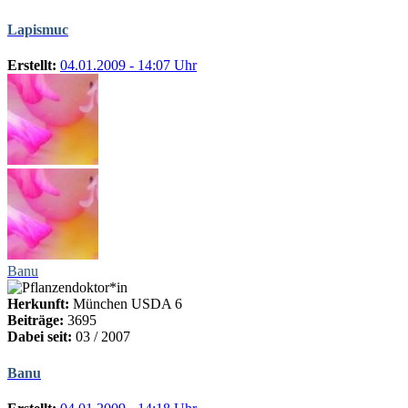
Lapismuc
Erstellt:
04.01.2009 - 14:07 Uhr
Banu
Herkunft:
München USDA 6
Beiträge:
3695
Dabei seit:
03 / 2007
Banu