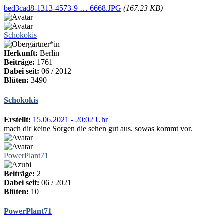
bed3cad8-1313-4573-9 … 6668.JPG
(167.23 KB)
Schokokis
Herkunft:
Berlin
Beiträge:
1761
Dabei seit:
06 / 2012
Blüten:
3490
Schokokis
Erstellt:
15.06.2021 - 20:02 Uhr
mach dir keine Sorgen die sehen gut aus. sowas kommt vor.
PowerPlant71
Beiträge:
2
Dabei seit:
06 / 2021
Blüten:
10
PowerPlant71