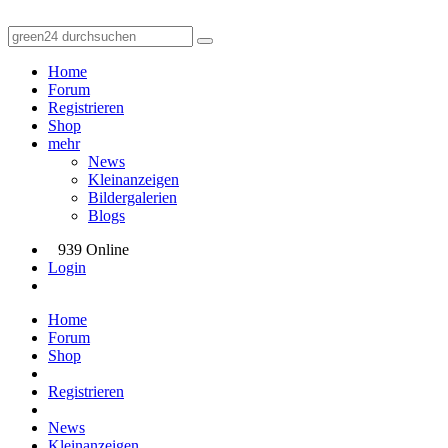
Home
Forum
Registrieren
Shop
mehr
News
Kleinanzeigen
Bildergalerien
Blogs
939 Online
Login
Home
Forum
Shop
Registrieren
News
Kleinanzeigen