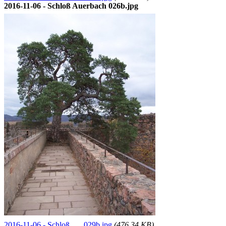
2016-11-06 - Schloß Auerbach 026b.jpg
2016-11-06 - Schloß … 029b.jpg
(476.34 KB)