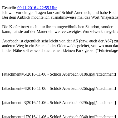
Erstellt:
09.11.2016 - 22:55 Uhr
Ich war vor einigen Tagen kurz auf Schloß Auerbach, und habe Euch Bi
Bei dem Anblick möchte ich ausnahmsweise mal das Wort "majestäti
Die Kiefer trotzt nicht nur ihrem ungewöhnlichen Standort, sondern 
kann, hat sie auf der Mauer ein weitverzweigtes Wurzelwerk ausgebrei
Auerbach ist eigentlich sehr leicht von der A5 (bzw. auch der A67)
anderen Weg in ein Seitental des Odenwalds geleitet, von wo man 
In der Nähe soll es wohl auch einen kleinen Park geben ("Fürstenlager"
[attachment=5]2016-11-06 - Schloß Auerbach 018b.jpg[/attachment]
[attachment=4]2016-11-06 - Schloß Auerbach 026b.jpg[/attachment]
[attachment=3]2016-11-06 - Schloß Auerbach 029b.jpg[/attachment]
[attachment=1]2016-11-06 - Schloß Auerbach 034b.jpg[/attachment]