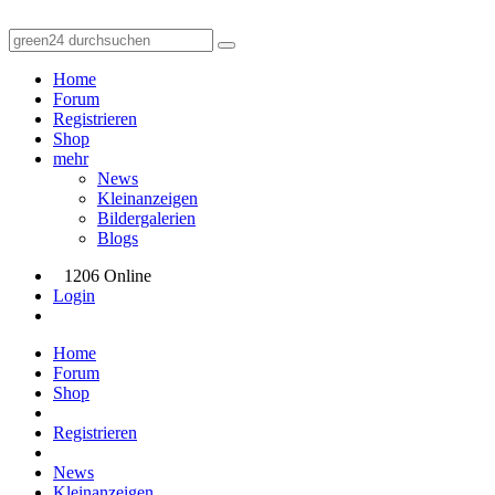
Home
Forum
Registrieren
Shop
mehr
News
Kleinanzeigen
Bildergalerien
Blogs
1206 Online
Login
Home
Forum
Shop
Registrieren
News
Kleinanzeigen