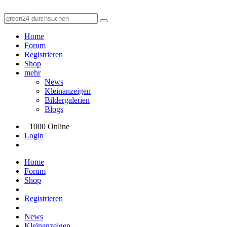
Home
Forum
Registrieren
Shop
mehr
News
Kleinanzeigen
Bildergalerien
Blogs
1000 Online
Login
Home
Forum
Shop
Registrieren
News
Kleinanzeigen