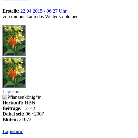
Erstellt:
22.04.2015 - 06:27 Uhr
von mir aus kann das Wetter so bleiben
Lapismuc
Herkunft:
HBN
Beiträge:
12142
Dabei seit:
06 / 2007
Blüten:
21073
Lapismuc