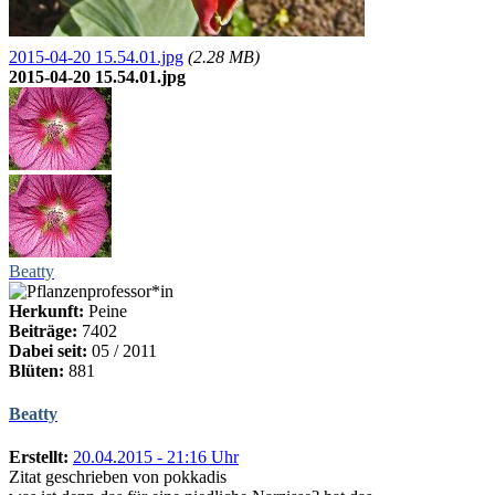
2015-04-20 15.54.01.jpg
(2.28 MB)
2015-04-20 15.54.01.jpg
Beatty
Herkunft:
Peine
Beiträge:
7402
Dabei seit:
05 / 2011
Blüten:
881
Beatty
Erstellt:
20.04.2015 - 21:16 Uhr
Zitat geschrieben von pokkadis