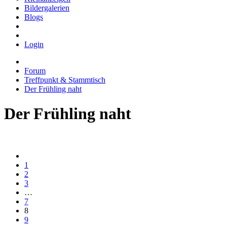
Bildergalerien
Blogs
Login
Forum
Treffpunkt & Stammtisch
Der Frühling naht
Der Frühling naht
1
2
3
…
7
8
9