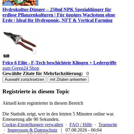
Hydrokultur-Dünger – 250ml NPK Spezialdünger für
erdlose Pflanzenkulturen | Für üppiges Wachstum ohne
Erde | Ideal für Hydroponic, NFT & Vertical Farming
Felco 6 Elite - F-Tech beschichtete Klingen + Ledergriffe
zum Green24 Shop
Gewählte Zitate für Mehrfachzitierung:
0
Auswahl zurücksetzen
mit Zitaten antworten
Registrierte in diesem Topic
Aktuell kein registrierter in diesem Bereich
Die Statistik zeigt, wer in den letzten 5 Minuten online war.
Erneuerung alle 90 Sekunden.
Cookie-Einstellungen verwalten
·
FAQ / Hilfe
·
Teamseite
·
Impressum & Datenschutz
|
07.08.2026 - 06:04