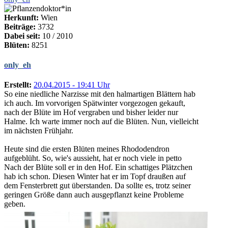
Herkunft:
Wien
Beiträge:
3732
Dabei seit:
10 / 2010
Blüten:
8251
only_eh
Erstellt:
20.04.2015 - 19:41 Uhr
So eine niedliche Narzisse mit den halmartigen Blättern hab
ich auch. Im vorvorigen Spätwinter vorgezogen gekauft,
nach der Blüte im Hof vergraben und bisher leider nur
Halme. Ich warte immer noch auf die Blüten. Nun, vielleicht
im nächsten Frühjahr.
Heute sind die ersten Blüten meines Rhododendron
aufgeblüht. So, wie's aussieht, hat er noch viele in petto
Nach der Blüte soll er in den Hof. Ein schattiges Plätzchen
hab ich schon. Diesen Winter hat er im Topf draußen auf
dem Fensterbrett gut überstanden. Da sollte es, trotz seiner
geringen Größe dann auch ausgepflanzt keine Probleme
geben.