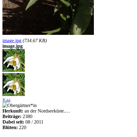
image.jpg
(734.67 KB)
image.jpg
Kaa
Herkunft:
an der Nordseeküste.…
Beiträge:
2380
Dabei seit:
08 / 2011
Blüten:
220