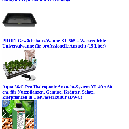
PROFI Gewächshaus-Wanne XL 565 – Wasserdichte
Universalwanne für professionelle Anzucht (15 Liter)
Aqua 36-C Pro Hydroponic Anzucht-System XL 40 x 60
cm, für Nutzpflanzen, Gemüse, Kräuter, Salate,
Zierpflanzen in Tiefwasserkultur (DWC)