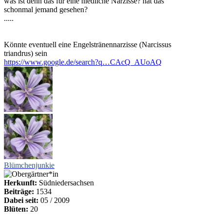
was ist denn das für eine niedliche Narzisse? hat das
schonmal jemand gesehen?
.....
Könnte eventuell eine Engelstränennarzisse (Narcissus
triandrus) sein
https://www.google.de/search?q…CAcQ_AUoAQ
Blümchenjunkie
Herkunft:
Südniedersachsen
Beiträge:
1534
Dabei seit:
05 / 2009
Blüten:
20