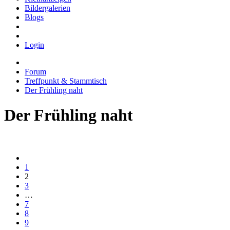
Bildergalerien
Blogs
Login
Forum
Treffpunkt & Stammtisch
Der Frühling naht
Der Frühling naht
1
2
3
…
7
8
9