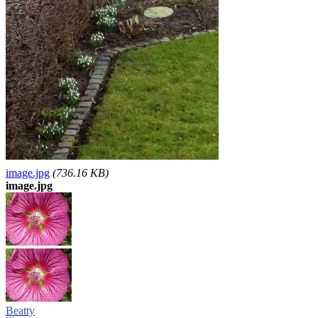
image.jpg
(736.16 KB)
image.jpg
Beatty