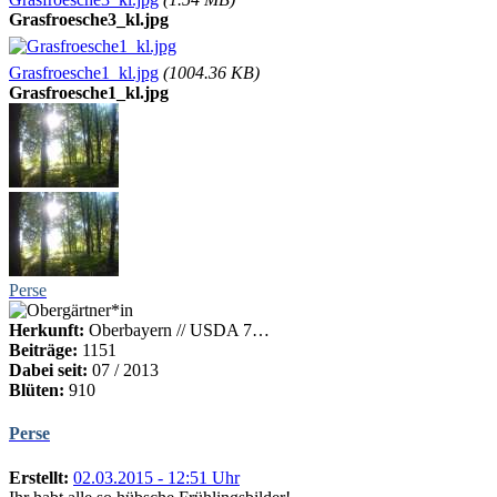
Grasfroesche3_kl.jpg
Grasfroesche1_kl.jpg
(1004.36 KB)
Grasfroesche1_kl.jpg
Perse
Herkunft:
Oberbayern // USDA 7…
Beiträge:
1151
Dabei seit:
07 / 2013
Blüten:
910
Perse
Erstellt:
02.03.2015 - 12:51 Uhr