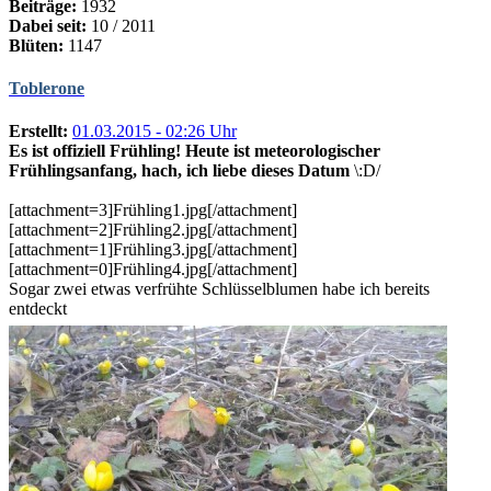
Beiträge:
1932
Dabei seit:
10 / 2011
Blüten:
1147
Toblerone
Erstellt:
01.03.2015 - 02:26 Uhr
Es ist offiziell Frühling! Heute ist meteorologischer
Frühlingsanfang, hach, ich liebe dieses Datum
\:D/
[attachment=3]Frühling1.jpg[/attachment]
[attachment=2]Frühling2.jpg[/attachment]
[attachment=1]Frühling3.jpg[/attachment]
[attachment=0]Frühling4.jpg[/attachment]
Sogar zwei etwas verfrühte Schlüsselblumen habe ich bereits
entdeckt