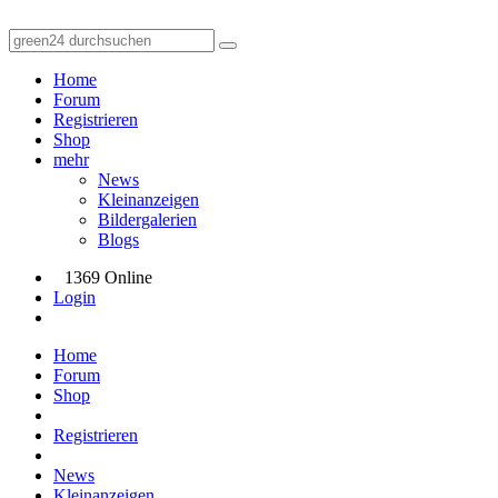
Home
Forum
Registrieren
Shop
mehr
News
Kleinanzeigen
Bildergalerien
Blogs
1369 Online
Login
Home
Forum
Shop
Registrieren
News
Kleinanzeigen