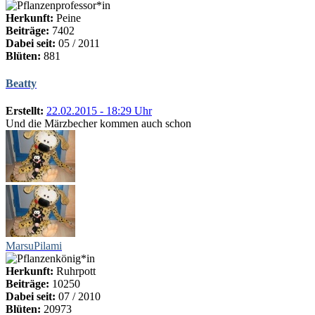
Herkunft:
Peine
Beiträge:
7402
Dabei seit:
05 / 2011
Blüten:
881
Beatty
Erstellt:
22.02.2015 - 18:29 Uhr
Und die Märzbecher kommen auch schon
MarsuPilami
Herkunft:
Ruhrpott
Beiträge:
10250
Dabei seit:
07 / 2010
Blüten:
20973