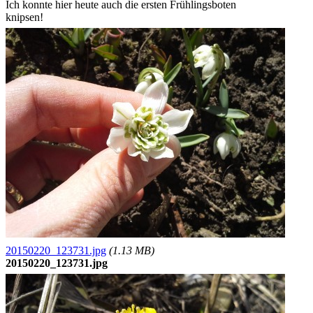
Ich konnte hier heute auch die ersten Frühlingsboten
knipsen!
20150220_123731.jpg
(1.13 MB)
20150220_123731.jpg