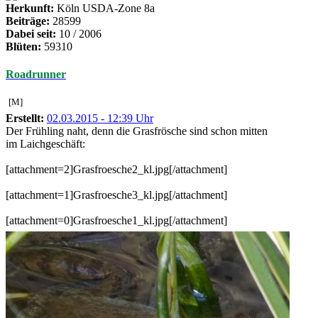
Herkunft:
Köln USDA-Zone 8a
Beiträge:
28599
Dabei seit:
10 / 2006
Blüten:
59310
Roadrunner
[M]
Erstellt:
02.03.2015 - 12:39 Uhr
Der Frühling naht, denn die Grasfrösche sind schon mitten
im Laichgeschäft:
[attachment=2]Grasfroesche2_kl.jpg[/attachment]
[attachment=1]Grasfroesche3_kl.jpg[/attachment]
[attachment=0]Grasfroesche1_kl.jpg[/attachment]