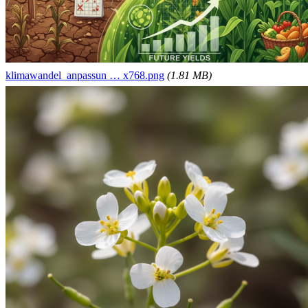
klimawandel_anpassun … x768.png
(1.81 MB)