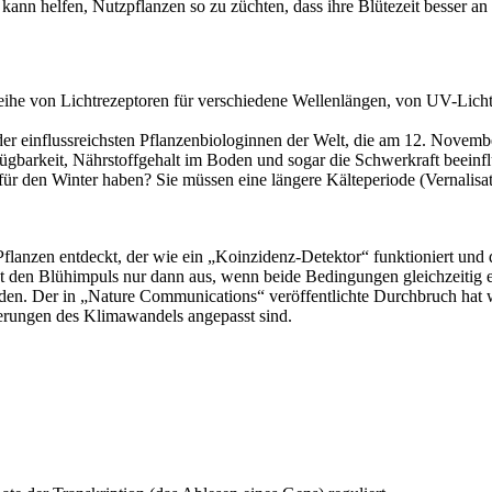
nn helfen, Nutzpflanzen so zu züchten, dass ihre Blütezeit besser an
ihe von Lichtrezeptoren für verschiedene Wellenlängen, von UV-Licht bi
er einflussreichsten Pflanzenbiologinnen der Welt, die am 12. November
gbarkeit, Nährstoffgehalt im Boden und sogar die Schwerkraft beeinfl
für den Winter haben? Sie müssen eine längere Kälteperiode (Vernalisa
flanzen entdeckt, der wie ein „Koinzidenz-Detektor“ funktioniert und d
en Blühimpuls nur dann aus, wenn beide Bedingungen gleichzeitig erfü
den. Der in „Nature Communications“ veröffentlichte Durchbruch hat we
erungen des Klimawandels angepasst sind.