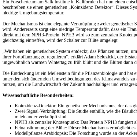
Ein Forscherteam am Salk Institute in Kalifornien hat nun einen ents
beschreiben sie einen genetischen „Koinzidenz-Detektor“. Dieses Syste
niedrige Umgebungstemperatur.
Der Mechanismus ist eine elegante Verknüpfung zweier genetischer S
wird. Andererseits sorgt eine niedrige Temperatur dafür, dass ein 
direkt mit dem NPH3-Protein. NPH3 wird so zum zentralen Knotenpun
gleichzeitig eintreffen, wird der Schalter zur Blüte umgelegt.
„Wir haben ein genetisches System entdeckt, das Pflanzen nutzen, u
ihrer Fortpflanzung zu regulieren“, erklärt Adam Seluzicki, der Ersta
ungewöhnlich warmen Wintertag zu früh blüht und die Blüten dann du
Die Entdeckung ist ein Meilenstein für die Pflanzenbiologie und ha
unter den sich ändernden Umweltbedingungen des Klimawandels zu opti
nutzen, um die Landwirtschaft der Zukunft nachhaltiger und ertragreic
Wissenschaftliche Besonderheiten:
Koinzidenz-Detektor: Ein genetischer Mechanismus, der das gle
Zwei-Signal-Verknüpfung: Die Studie enthüllt, wie die Bl
miteinander verknüpft sind.
NPH3 als zentraler Knotenpunkt: Das Protein NPH3 fungiert a
Feinabstimmung der Blüte: Dieser Mechanismus ermöglicht es 
Modellpflanze Arabidopsis: Die Forschung wurde an der Ackers