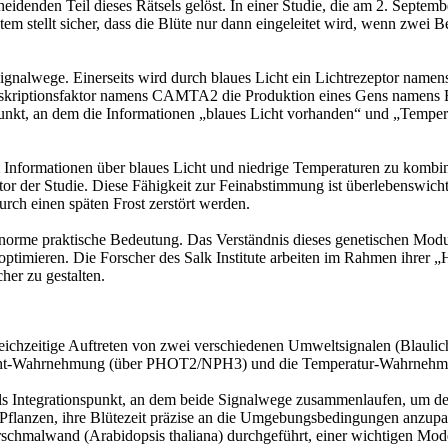
cheidenden Teil dieses Rätsels gelöst. In einer Studie, die am 2. Sept
m stellt sicher, dass die Blüte nur dann eingeleitet wird, wenn zwei Be
ignalwege. Einerseits wird durch blaues Licht ein Lichtrezeptor namen
Transkriptionsfaktor namens CAMTA2 die Produktion eines Gens namens
kt, an dem die Informationen „blaues Licht vorhanden“ und „Tempera
m Informationen über blaues Licht und niedrige Temperaturen zu kombi
utor der Studie. Diese Fähigkeit zur Feinabstimmung ist überlebenswicht
rch einen späten Frost zerstört werden.
t enorme praktische Bedeutung. Das Verständnis dieses genetischen Mo
mieren. Die Forscher des Salk Institute arbeiten im Rahmen ihrer „Har
her zu gestalten.
ichzeitige Auftreten von zwei verschiedenen Umweltsignalen (Blaulicht
aulicht-Wahrnehmung (über PHOT2/NPH3) und die Temperatur-Wahrn
ls Integrationspunkt, an dem beide Signalwege zusammenlaufen, um d
Pflanzen, ihre Blütezeit präzise an die Umgebungsbedingungen anzupa
chmalwand (Arabidopsis thaliana) durchgeführt, einer wichtigen Model