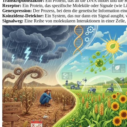
Transkriptionsfaktor:
Ein Protein, das an die DNA bindet und die Ra
Rezeptor:
Ein Protein, das spezifische Moleküle oder Signale (wie Li
Genexpression:
Der Prozess, bei dem die genetische Information ein
Koinzidenz-Detektor:
Ein System, das nur dann ein Signal ausgibt, 
Signalweg:
Eine Reihe von molekularen Interaktionen in einer Zelle, 