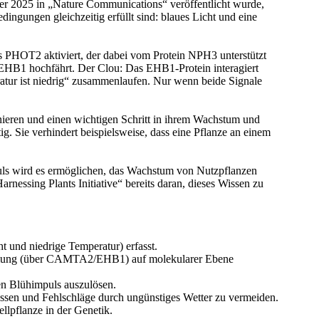
ember 2025 in „Nature Communications“ veröffentlicht wurde,
dingungen gleichzeitig erfüllt sind: blaues Licht und eine
s PHOT2 aktiviert, der dabei vom Protein NPH3 unterstützt
 EHB1 hochfährt. Der Clou: Das EHB1-Protein interagiert
tur ist niedrig“ zusammenlaufen. Nur wenn beide Signale
nieren und einen wichtigen Schritt in ihrem Wachstum und
ig. Sie verhindert beispielsweise, dass eine Pflanze an einem
duls wird es ermöglichen, das Wachstum von Nutzpflanzen
nessing Plants Initiative“ bereits daran, dieses Wissen zu
 und niedrige Temperatur) erfasst.
ehmung (über CAMTA2/EHB1) auf molekularer Ebene
en Blühimpuls auszulösen.
ssen und Fehlschläge durch ungünstiges Wetter zu vermeiden.
lpflanze in der Genetik.