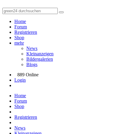
Home
Forum
Registrieren
Shop
mehr
News
Kleinanzeigen
Bildergalerien
Blogs
889 Online
Login
Home
Forum
Shop
Registrieren
News
Kleinanzeigen