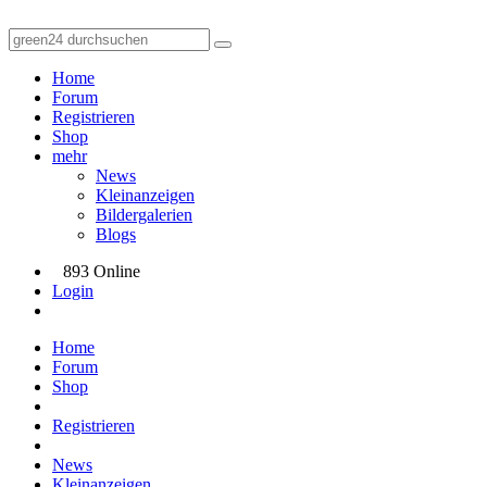
Home
Forum
Registrieren
Shop
mehr
News
Kleinanzeigen
Bildergalerien
Blogs
893 Online
Login
Home
Forum
Shop
Registrieren
News
Kleinanzeigen