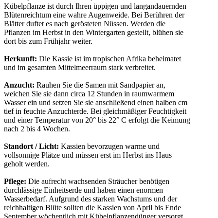
Kübelpflanze ist durch Ihren üppigen und langandauernden
Blütenreichtum eine wahre Augenweide. Bei Berühren der
Blätter duftet es nach gerösteten Nüssen. Werden die
Pflanzen im Herbst in den Wintergarten gestellt, blühen sie
dort bis zum Frühjahr weiter.
Herkunft:
Die Kassie ist im tropischen Afrika beheimatet
und im gesamten Mittelmeerraum stark verbreitet.
Anzucht:
Rauhen Sie die Samen mit Sandpapier an,
weichen Sie sie dann circa 12 Stunden in raumwarmem
Wasser ein und setzen Sie sie anschließend einen halben cm
tief in feuchte Anzuchterde. Bei gleichmäßiger Feuchtigkeit
und einer Temperatur von 20° bis 22° C erfolgt die Keimung
nach 2 bis 4 Wochen.
Standort / Licht:
Kassien bevorzugen warme und
vollsonnige Plätze und müssen erst im Herbst ins Haus
geholt werden.
Pflege:
Die aufrecht wachsenden Sträucher benötigen
durchlässige Einheitserde und haben einen enormen
Wasserbedarf. Aufgrund des starken Wachstums und der
reichhaltigen Blüte sollten die Kassien von April bis Ende
September wöchentlich mit Kübelpflanzendünger versorgt