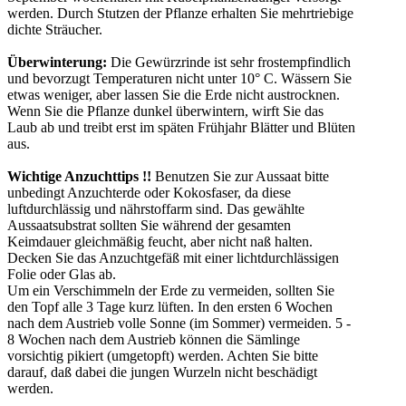
werden. Durch Stutzen der Pflanze erhalten Sie mehrtriebige
dichte Sträucher.
Überwinterung:
Die Gewürzrinde ist sehr frostempfindlich
und bevorzugt Temperaturen nicht unter 10° C. Wässern Sie
etwas weniger, aber lassen Sie die Erde nicht austrocknen.
Wenn Sie die Pflanze dunkel überwintern, wirft Sie das
Laub ab und treibt erst im späten Frühjahr Blätter und Blüten
aus.
Wichtige Anzuchttips !!
Benutzen Sie zur Aussaat bitte
unbedingt Anzuchterde oder Kokosfaser, da diese
luftdurchlässig und nährstoffarm sind. Das gewählte
Aussaatsubstrat sollten Sie während der gesamten
Keimdauer gleichmäßig feucht, aber nicht naß halten.
Decken Sie das Anzuchtgefäß mit einer lichtdurchlässigen
Folie oder Glas ab.
Um ein Verschimmeln der Erde zu vermeiden, sollten Sie
den Topf alle 3 Tage kurz lüften. In den ersten 6 Wochen
nach dem Austrieb volle Sonne (im Sommer) vermeiden. 5 -
8 Wochen nach dem Austrieb können die Sämlinge
vorsichtig pikiert (umgetopft) werden. Achten Sie bitte
darauf, daß dabei die jungen Wurzeln nicht beschädigt
werden.