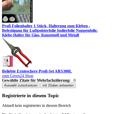
Profi Folienhalter 1 Stück, Halterung zum Kleben -
Befestigung für Luftpolsterfolie Isolierfolie Noppenfolie.
Klebe-Halter für Glas, Kunststoff und Metall
Beliebte Ernteschere Profi-Set ARS300L
zum Green24 Shop
Gewählte Zitate für Mehrfachzitierung:
0
Auswahl zurücksetzen
mit Zitaten antworten
Registrierte in diesem Topic
Aktuell kein registrierter in diesem Bereich