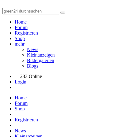
Home
Forum
Registrieren
Shop
mehr
News
Kleinanzeigen
Bildergalerien
Blogs
1233 Online
Login
Home
Forum
Shop
Registrieren
News
Kleinanzeigen