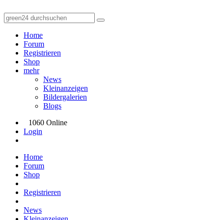
Home
Forum
Registrieren
Shop
mehr
News
Kleinanzeigen
Bildergalerien
Blogs
1060 Online
Login
Home
Forum
Shop
Registrieren
News
Kleinanzeigen