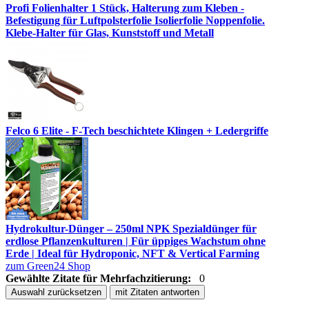
Profi Folienhalter 1 Stück, Halterung zum Kleben -
Befestigung für Luftpolsterfolie Isolierfolie Noppenfolie.
Klebe-Halter für Glas, Kunststoff und Metall
Felco 6 Elite - F-Tech beschichtete Klingen + Ledergriffe
Hydrokultur-Dünger – 250ml NPK Spezialdünger für
erdlose Pflanzenkulturen | Für üppiges Wachstum ohne
Erde | Ideal für Hydroponic, NFT & Vertical Farming
zum Green24 Shop
Gewählte Zitate für Mehrfachzitierung:
0
Auswahl zurücksetzen
mit Zitaten antworten