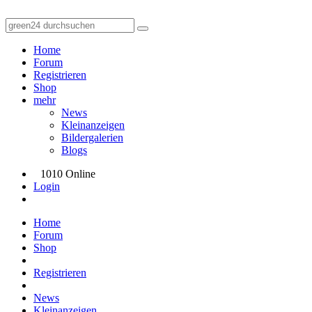
Home
Forum
Registrieren
Shop
mehr
News
Kleinanzeigen
Bildergalerien
Blogs
1010 Online
Login
Home
Forum
Shop
Registrieren
News
Kleinanzeigen