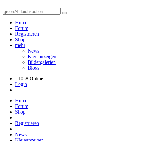
Home
Forum
Registrieren
Shop
mehr
News
Kleinanzeigen
Bildergalerien
Blogs
1058 Online
Login
Home
Forum
Shop
Registrieren
News
Kleinanzeigen