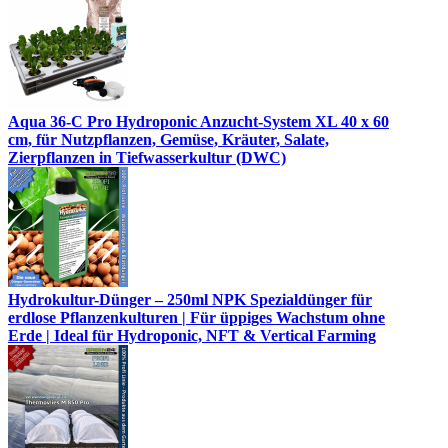
Aqua 36-C Pro Hydroponic Anzucht-System XL 40 x 60
cm, für Nutzpflanzen, Gemüse, Kräuter, Salate,
Zierpflanzen in Tiefwasserkultur (DWC)
Hydrokultur-Dünger – 250ml NPK Spezialdünger für
erdlose Pflanzenkulturen | Für üppiges Wachstum ohne
Erde | Ideal für Hydroponic, NFT & Vertical Farming